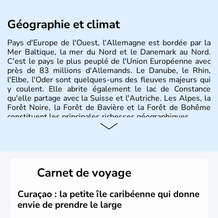
Géographie et climat
Pays d'Europe de l'Ouest, l'Allemagne est bordée par la
Mer Baltique, la mer du Nord et le Danemark au Nord.
C'est le pays le plus peuplé de l'Union Européenne avec
près de 83 millions d'Allemands. Le Danube, le Rhin,
l'Elbe, l'Oder sont quelques-uns des fleuves majeurs qui
y coulent. Elle abrite également le lac de Constance
qu'elle partage avec la Suisse et l'Autriche. Les Alpes, la
Forêt Noire, la Forêt de Bavière et la Forêt de Bohême
constituent les principales richesses géographiques.
Histoire et administration
L'Allemagne est constituée de seize régions appelées
Länder, comme la Rhénanie, la Sarre ou la Saxe,
Carnet de voyage
lesquelles bénéficient d'une grande autonomie. Le pays
peut se targuer de grands noms qu'il a vu naître dans tous
les domaines, des arts à la politique en passant par la
Curaçao : la petite île caribéenne qui donne
philosophie. Hertz, Gutenberg, Heidegger, Thomas Mann,
envie de prendre le large
Herman Hesse ou bien Hegel en font partie.