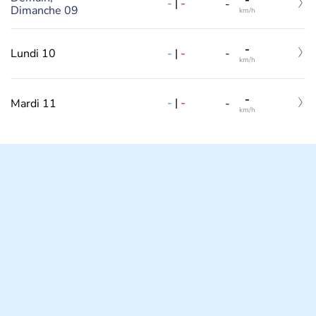
-
|
-
-
Dimanche 09
km/h
-
-
|
-
Lundi 10
-
km/h
-
-
|
-
Mardi 11
-
km/h