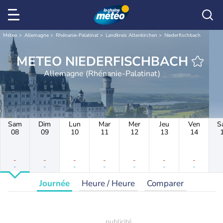
Météo
Allemagne
Rhénanie-Palatinat
Landkreis Altenkirchen
Niederfischbach
METEO NIEDERFISCHBACH
Allemagne (Rhénanie-Palatinat)
Sam
Dim
Lun
Mar
Mer
Jeu
Ven
S
08
09
10
11
12
13
14
-
-
-
-
-
-
-
-
-
-
-
-
-
-
Journée
Heure / Heure
Comparer