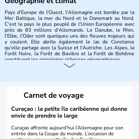
Géographie et climat
Pays d'Europe de l'Ouest, l'Allemagne est bordée par la
Mer Baltique, la mer du Nord et le Danemark au Nord.
C'est le pays le plus peuplé de l'Union Européenne avec
près de 83 millions d'Allemands. Le Danube, le Rhin,
l'Elbe, l'Oder sont quelques-uns des fleuves majeurs qui
y coulent. Elle abrite également le lac de Constance
qu'elle partage avec la Suisse et l'Autriche. Les Alpes, la
Forêt Noire, la Forêt de Bavière et la Forêt de Bohême
constituent les principales richesses géographiques.
Histoire et administration
L'Allemagne est constituée de seize régions appelées
Länder, comme la Rhénanie, la Sarre ou la Saxe,
Carnet de voyage
lesquelles bénéficient d'une grande autonomie. Le pays
peut se targuer de grands noms qu'il a vu naître dans tous
les domaines, des arts à la politique en passant par la
Curaçao : la petite île caribéenne qui donne
philosophie. Hertz, Gutenberg, Heidegger, Thomas Mann,
envie de prendre le large
Herman Hesse ou bien Hegel en font partie.
Curaçao affronte aujourd’hui l’Allemagne pour son
entrée dans la Coupe du monde. L’occasion de