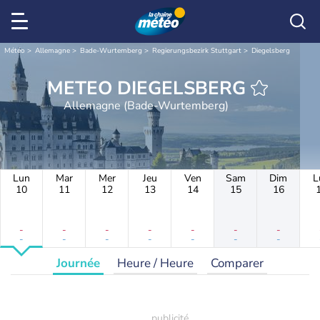
Météo
Allemagne
Bade-Wurtemberg
Regierungsbezirk Stuttgart
Diegelsberg
METEO DIEGELSBERG
Allemagne (Bade-Wurtemberg)
Lun
Mar
Mer
Jeu
Ven
Sam
Dim
L
10
11
12
13
14
15
16
-
-
-
-
-
-
-
-
-
-
-
-
-
-
Journée
Heure / Heure
Comparer