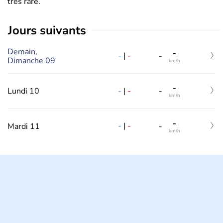
très rare.
jours suivants
Demain,
-
-
|
-
-
Dimanche 09
km/h
-
-
|
-
Lundi 10
-
km/h
-
-
|
-
Mardi 11
-
km/h