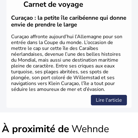
Carnet de voyage
lesquelles bénéficient d'une grande autonomie. Le pays
peut se targuer de grands noms qu'il a vu naître dans tous
les domaines, des arts à la politique en passant par la
Curaçao : la petite île caribéenne qui donne
philosophie. Hertz, Gutenberg, Heidegger, Thomas Mann,
envie de prendre le large
Herman Hesse ou bien Hegel en font partie.
Curaçao affronte aujourd’hui l’Allemagne pour son
entrée dans la Coupe du monde. L’occasion de
mettre le cap sur cette île des Caraïbes
néerlandaises, devenue l’une des belles histoires
du Mondial, mais aussi une destination maritime
pleine de caractère. Entre ses criques aux eaux
turquoise, ses plages abritées, ses spots de
plongée, son port coloré de Willemstad et ses
navigations vers Klein Curaçao, l’île a tout pour
séduire les amoureux de mer et d’évasion.
Lire l'article
À proximité de
Wehnde