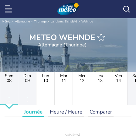
Météo
Allemagne
Thuringe
Landkreis Eichsfeld
Wehnde
METEO WEHNDE
Allemagne (Thuringe)
Sam
Dim
Lun
Mar
Mer
Jeu
Ven
S
08
09
10
11
12
13
14
-
-
-
-
-
-
-
-
-
-
-
-
-
-
Journée
Heure / Heure
Comparer