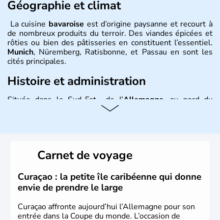
Géographie et climat
La cuisine
bavaroise
est d’origine paysanne et recourt à
de nombreux produits du terroir. Des viandes épicées et
rôties ou bien des pâtisseries en constituent l’essentiel.
Munich
, Nüremberg, Ratisbonne, et Passau en sont les
cités principales.
Histoire et administration
Située dans le Sud-Est de l’
Allemagne
, au nord du
Danube
, la
Bavière
fait partie des seize
Länder
. La
population y est supérieure à 6 millions et parle
l’allemand, langue officielle, mais aussi le dialecte
local, le
bavarois
. Contrairement au Nord de l’Allemagne,
le sud du pays est largement catholique et plutôt
Carnet de voyage
conservateur.
Curaçao : la petite île caribéenne qui donne
envie de prendre le large
Curaçao affronte aujourd’hui l’Allemagne pour son
entrée dans la Coupe du monde. L’occasion de