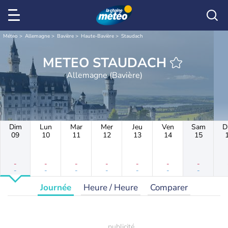
Météo
Allemagne
Bavière
Haute-Bavière
Staudach
METEO STAUDACH
Allemagne (Bavière)
Dim
Lun
Mar
Mer
Jeu
Ven
Sam
D
09
10
11
12
13
14
15
-
-
-
-
-
-
-
-
-
-
-
-
-
-
Journée
Heure / Heure
Comparer