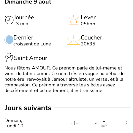
Dimanche 9 août
Journée
Lever
-3 min
05h55
Dernier
Coucher
croissant de Lune
20h35
Saint Amour
Nous fêtons AMOUR. Ce prénom parle de lui-même et
vient du latin « amor . Ce nom très en vogue au début de
notre ère, renvoyait à l’amour altruiste, universel et à la
compassion. Ce prénom a traversé les siècles assez
discrètement et actuellement, il est rarissime.
jours suivants
Demain,
-
-
|
-
-
Lundi 10
km/h