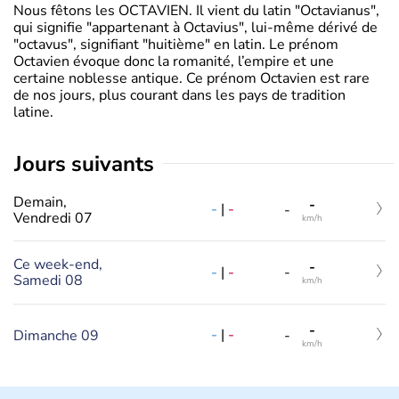
Nous fêtons les OCTAVIEN. Il vient du latin "Octavianus",
qui signifie "appartenant à Octavius", lui-même dérivé de
"octavus", signifiant "huitième" en latin. Le prénom
Octavien évoque donc la romanité, l’empire et une
certaine noblesse antique. Ce prénom Octavien est rare
de nos jours, plus courant dans les pays de tradition
latine.
jours suivants
Demain,
-
-
|
-
-
Vendredi 07
km/h
Ce week-end,
-
-
|
-
-
Samedi 08
km/h
-
-
|
-
Dimanche 09
-
km/h