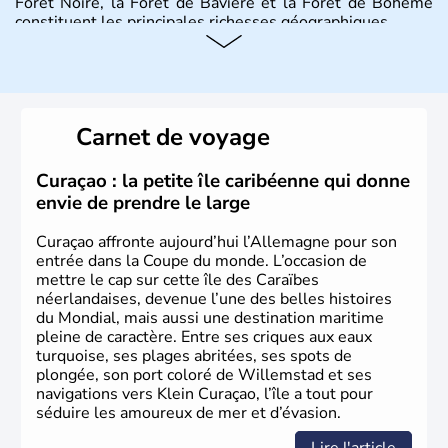
Forêt Noire, la Forêt de Bavière et la Forêt de Bohême
constituent les principales richesses géographiques.
Histoire et administration
L'Allemagne est constituée de seize régions appelées
Länder, comme la Rhénanie, la Sarre ou la Saxe,
Carnet de voyage
lesquelles bénéficient d'une grande autonomie. Le pays
peut se targuer de grands noms qu'il a vu naître dans tous
les domaines, des arts à la politique en passant par la
Curaçao : la petite île caribéenne qui donne
philosophie. Hertz, Gutenberg, Heidegger, Thomas Mann,
envie de prendre le large
Herman Hesse ou bien Hegel en font partie.
Curaçao affronte aujourd’hui l’Allemagne pour son
entrée dans la Coupe du monde. L’occasion de
mettre le cap sur cette île des Caraïbes
néerlandaises, devenue l’une des belles histoires
du Mondial, mais aussi une destination maritime
pleine de caractère. Entre ses criques aux eaux
turquoise, ses plages abritées, ses spots de
plongée, son port coloré de Willemstad et ses
navigations vers Klein Curaçao, l’île a tout pour
séduire les amoureux de mer et d’évasion.