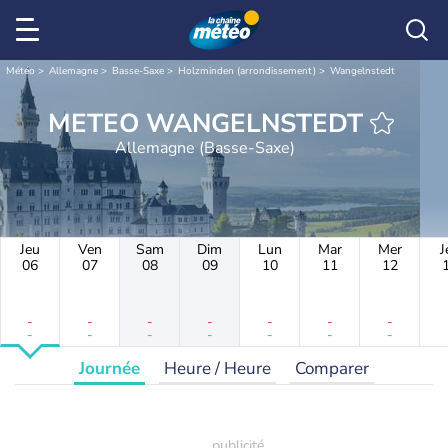
Météo
Allemagne
Basse-Saxe
Holzminden (arrondissement)
Wangelnstedt
METEO WANGELNSTEDT
Allemagne (Basse-Saxe)
Jeu
Ven
Sam
Dim
Lun
Mar
Mer
J
06
07
08
09
10
11
12
-
-
-
-
-
-
-
-
-
-
-
-
-
-
Journée
Heure / Heure
Comparer