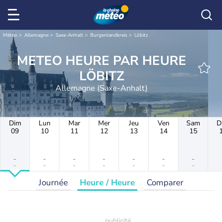
Météo
Allemagne
Saxe-Anhalt
Burgenlandkreis
Löbitz
METEO HEURE PAR HEURE
LÖBITZ
Allemagne (Saxe-Anhalt)
Dim
Lun
Mar
Mer
Jeu
Ven
Sam
D
09
10
11
12
13
14
15
-
-
-
-
-
-
-
-
-
-
-
-
-
-
Journée
Heure / Heure
Comparer