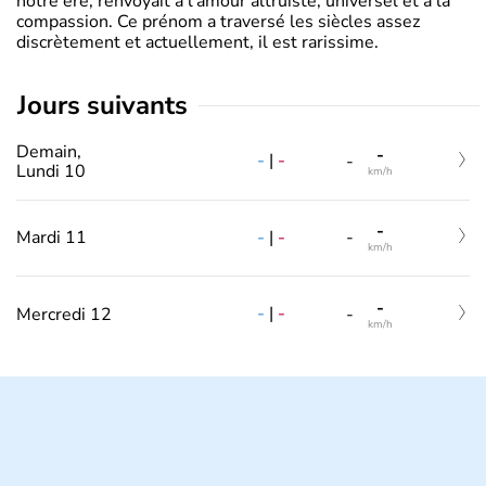
notre ère, renvoyait à l’amour altruiste, universel et à la
compassion. Ce prénom a traversé les siècles assez
discrètement et actuellement, il est rarissime.
jours suivants
Demain,
-
-
|
-
-
Lundi 10
km/h
-
-
|
-
Mardi 11
-
km/h
-
-
|
-
Mercredi 12
-
km/h