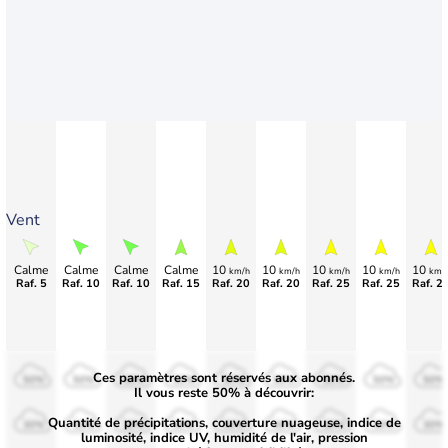
Vent
Calme
Calme
Calme
Calme
10
10
10
10
10
km/h
km/h
km/h
km/h
km/
Raf. 5
Raf. 10
Raf. 10
Raf. 15
Raf. 20
Raf. 20
Raf. 25
Raf. 25
Raf. 2
Ces paramètres sont réservés aux abonnés.
50%
50%
50%
50%
50%
50%
50%
50%
50%
Il vous reste 50% à découvrir:
Quantité de précipitations, couverture nuageuse, indice de
30%
30%
30%
30%
30%
30%
30%
30%
30%
luminosité, indice UV, humidité de l'air, pression