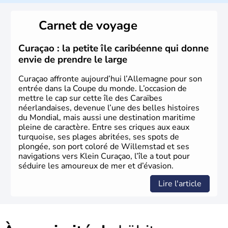
L'Allemagne est constituée de seize régions appelées
Länder, comme la Rhénanie, la Sarre ou la Saxe,
Carnet de voyage
lesquelles bénéficient d'une grande autonomie. Le pays
peut se targuer de grands noms qu'il a vu naître dans tous
les domaines, des arts à la politique en passant par la
Curaçao : la petite île caribéenne qui donne
philosophie. Hertz, Gutenberg, Heidegger, Thomas Mann,
envie de prendre le large
Herman Hesse ou bien Hegel en font partie.
Curaçao affronte aujourd’hui l’Allemagne pour son
entrée dans la Coupe du monde. L’occasion de
mettre le cap sur cette île des Caraïbes
néerlandaises, devenue l’une des belles histoires
du Mondial, mais aussi une destination maritime
pleine de caractère. Entre ses criques aux eaux
turquoise, ses plages abritées, ses spots de
plongée, son port coloré de Willemstad et ses
navigations vers Klein Curaçao, l’île a tout pour
séduire les amoureux de mer et d’évasion.
Lire l'article