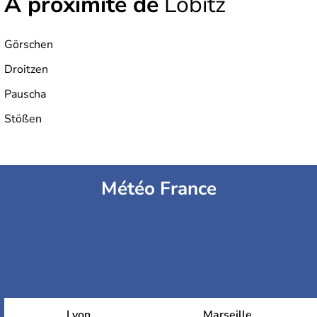
À proximité de
Löbitz
Görschen
Droitzen
Pauscha
Stößen
Météo France
Lyon
Marseille