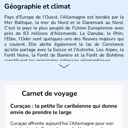
Géographie et climat
Pays d'Europe de l'Ouest, l'Allemagne est bordée par la
Mer Baltique, la mer du Nord et le Danemark au Nord.
C'est le pays le plus peuplé de l'Union Européenne avec
près de 83 millions d'Allemands. Le Danube, le Rhin,
l'Elbe, l'Oder sont quelques-uns des fleuves majeurs qui
y coulent. Elle abrite également le lac de Constance
qu'elle partage avec la Suisse et l'Autriche. Les Alpes, la
Forêt Noire, la Forêt de Bavière et la Forêt de Bohême
constituent les principales richesses géographiques.
Histoire et administration
L'Allemagne est constituée de seize régions appelées
Länder, comme la Rhénanie, la Sarre ou la Saxe,
Carnet de voyage
lesquelles bénéficient d'une grande autonomie. Le pays
peut se targuer de grands noms qu'il a vu naître dans tous
les domaines, des arts à la politique en passant par la
Curaçao : la petite île caribéenne qui donne
philosophie. Hertz, Gutenberg, Heidegger, Thomas Mann,
envie de prendre le large
Herman Hesse ou bien Hegel en font partie.
Curaçao affronte aujourd’hui l’Allemagne pour son