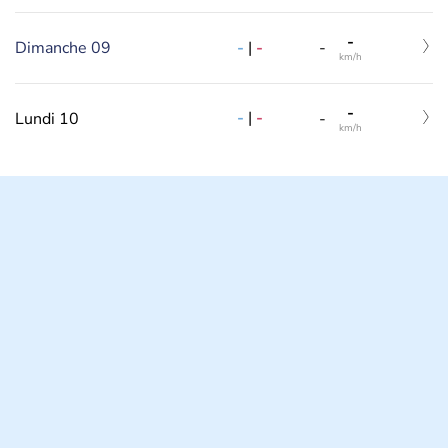
-
-
|
-
Dimanche 09
-
km/h
-
-
|
-
Lundi 10
-
km/h