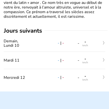
vient du latin « amor . Ce nom très en vogue au début de
notre ère, renvoyait à l’amour altruiste, universel et à la
compassion. Ce prénom a traversé les siècles assez
discrètement et actuellement, il est rarissime.
jours suivants
Demain,
-
-
|
-
-
Lundi 10
km/h
-
-
|
-
Mardi 11
-
km/h
-
-
|
-
Mercredi 12
-
km/h