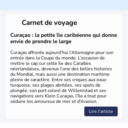
Histoire et administration
L'Allemagne est constituée de seize régions appelées
Länder, comme la Rhénanie, la Sarre ou la Saxe,
Carnet de voyage
lesquelles bénéficient d'une grande autonomie. Le pays
peut se targuer de grands noms qu'il a vu naître dans tous
les domaines, des arts à la politique en passant par la
Curaçao : la petite île caribéenne qui donne
philosophie. Hertz, Gutenberg, Heidegger, Thomas Mann,
envie de prendre le large
Herman Hesse ou bien Hegel en font partie.
Curaçao affronte aujourd’hui l’Allemagne pour son
entrée dans la Coupe du monde. L’occasion de
mettre le cap sur cette île des Caraïbes
néerlandaises, devenue l’une des belles histoires
du Mondial, mais aussi une destination maritime
pleine de caractère. Entre ses criques aux eaux
turquoise, ses plages abritées, ses spots de
plongée, son port coloré de Willemstad et ses
navigations vers Klein Curaçao, l’île a tout pour
séduire les amoureux de mer et d’évasion.
Lire l'article