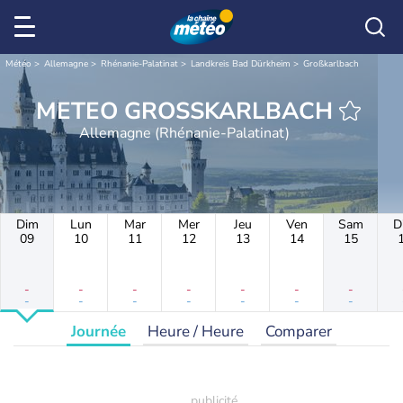
Météo
Allemagne
Rhénanie-Palatinat
Landkreis Bad Dürkheim
Großkarlbach
METEO GROSSKARLBACH
Allemagne (Rhénanie-Palatinat)
Dim
Lun
Mar
Mer
Jeu
Ven
Sam
D
09
10
11
12
13
14
15
-
-
-
-
-
-
-
-
-
-
-
-
-
-
Journée
Heure / Heure
Comparer