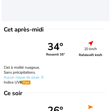
Cet après-midi
34°
20 km/h
Ressenti 35°
Rafales
45 km/h
Ciel à moitié nuageux.
Sans précipitations.
Aucun risque de pluie
Indice UV
6
Fort
Ce soir
26°