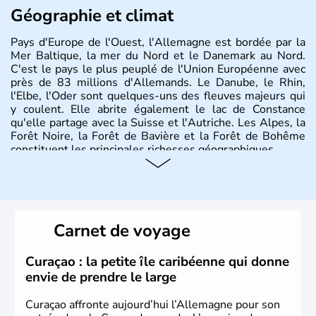
Géographie et climat
Pays d'Europe de l'Ouest, l'Allemagne est bordée par la
Mer Baltique, la mer du Nord et le Danemark au Nord.
C'est le pays le plus peuplé de l'Union Européenne avec
près de 83 millions d'Allemands. Le Danube, le Rhin,
l'Elbe, l'Oder sont quelques-uns des fleuves majeurs qui
y coulent. Elle abrite également le lac de Constance
qu'elle partage avec la Suisse et l'Autriche. Les Alpes, la
Forêt Noire, la Forêt de Bavière et la Forêt de Bohême
constituent les principales richesses géographiques.
Histoire et administration
L'Allemagne est constituée de seize régions appelées
Länder, comme la Rhénanie, la Sarre ou la Saxe,
Carnet de voyage
lesquelles bénéficient d'une grande autonomie. Le pays
peut se targuer de grands noms qu'il a vu naître dans tous
les domaines, des arts à la politique en passant par la
Curaçao : la petite île caribéenne qui donne
philosophie. Hertz, Gutenberg, Heidegger, Thomas Mann,
envie de prendre le large
Herman Hesse ou bien Hegel en font partie.
Curaçao affronte aujourd’hui l’Allemagne pour son