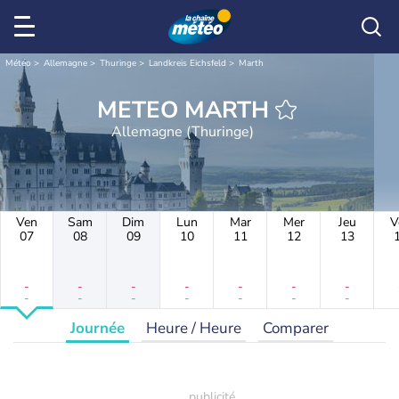
Météo
Allemagne
Thuringe
Landkreis Eichsfeld
Marth
METEO MARTH
Allemagne (Thuringe)
Ven
Sam
Dim
Lun
Mar
Mer
Jeu
V
07
08
09
10
11
12
13
-
-
-
-
-
-
-
-
-
-
-
-
-
-
Journée
Heure / Heure
Comparer