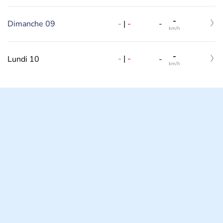
-
-
|
-
Dimanche 09
-
km/h
-
-
|
-
Lundi 10
-
km/h