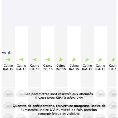
Vent
Calme
Calme
Calme
Calme
Calme
Calme
Calme
Calme
Calme
Raf. 15
Raf. 15
Raf. 15
Raf. 15
Raf. 15
Raf. 15
Raf. 15
Raf. 15
Raf. 1
Ces paramètres sont réservés aux abonnés.
50%
50%
50%
50%
50%
50%
50%
50%
50%
Il vous reste 50% à découvrir:
Quantité de précipitations, couverture nuageuse, indice de
30%
30%
30%
30%
30%
30%
30%
30%
30%
luminosité, indice UV, humidité de l'air, pression
atmosphérique et visibilité.