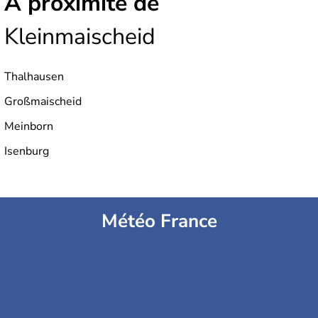
À proximité de
Kleinmaischeid
Thalhausen
Großmaischeid
Meinborn
Isenburg
Météo France