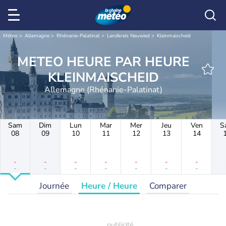
Météo
Allemagne
Rhénanie-Palatinat
Landkreis Neuwied
Kleinmaischeid
METEO HEURE PAR HEURE
KLEINMAISCHEID
Allemagne (Rhénanie-Palatinat)
Sam
Dim
Lun
Mar
Mer
Jeu
Ven
S
08
09
10
11
12
13
14
-
-
-
-
-
-
-
-
-
-
-
-
-
-
Journée
Heure / Heure
Comparer