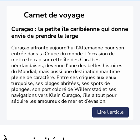
L'Allemagne est constituée de seize régions appelées
Länder, comme la Rhénanie, la Sarre ou la Saxe,
Carnet de voyage
lesquelles bénéficient d'une grande autonomie. Le pays
peut se targuer de grands noms qu'il a vu naître dans tous
les domaines, des arts à la politique en passant par la
Curaçao : la petite île caribéenne qui donne
philosophie. Hertz, Gutenberg, Heidegger, Thomas Mann,
envie de prendre le large
Herman Hesse ou bien Hegel en font partie.
Curaçao affronte aujourd’hui l’Allemagne pour son
entrée dans la Coupe du monde. L’occasion de
mettre le cap sur cette île des Caraïbes
néerlandaises, devenue l’une des belles histoires
du Mondial, mais aussi une destination maritime
pleine de caractère. Entre ses criques aux eaux
turquoise, ses plages abritées, ses spots de
plongée, son port coloré de Willemstad et ses
navigations vers Klein Curaçao, l’île a tout pour
séduire les amoureux de mer et d’évasion.
Lire l'article