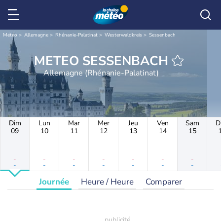
Météo
Allemagne
Rhénanie-Palatinat
Westerwaldkreis
Sessenbach
METEO SESSENBACH
Allemagne (Rhénanie-Palatinat)
Dim
Lun
Mar
Mer
Jeu
Ven
Sam
D
09
10
11
12
13
14
15
-
-
-
-
-
-
-
-
-
-
-
-
-
-
Journée
Heure / Heure
Comparer