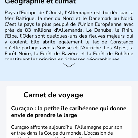
Géographie et climat
Pays d'Europe de l'Ouest, l'Allemagne est bordée par la
Mer Baltique, la mer du Nord et le Danemark au Nord.
C'est le pays le plus peuplé de l'Union Européenne avec
près de 83 millions d'Allemands. Le Danube, le Rhin,
l'Elbe, l'Oder sont quelques-uns des fleuves majeurs qui
y coulent. Elle abrite également le lac de Constance
qu'elle partage avec la Suisse et l'Autriche. Les Alpes, la
Forêt Noire, la Forêt de Bavière et la Forêt de Bohême
constituent les principales richesses géographiques.
Histoire et administration
L'Allemagne est constituée de seize régions appelées
Länder, comme la Rhénanie, la Sarre ou la Saxe,
Carnet de voyage
lesquelles bénéficient d'une grande autonomie. Le pays
peut se targuer de grands noms qu'il a vu naître dans tous
les domaines, des arts à la politique en passant par la
Curaçao : la petite île caribéenne qui donne
philosophie. Hertz, Gutenberg, Heidegger, Thomas Mann,
envie de prendre le large
Herman Hesse ou bien Hegel en font partie.
Curaçao affronte aujourd’hui l’Allemagne pour son
entrée dans la Coupe du monde. L’occasion de