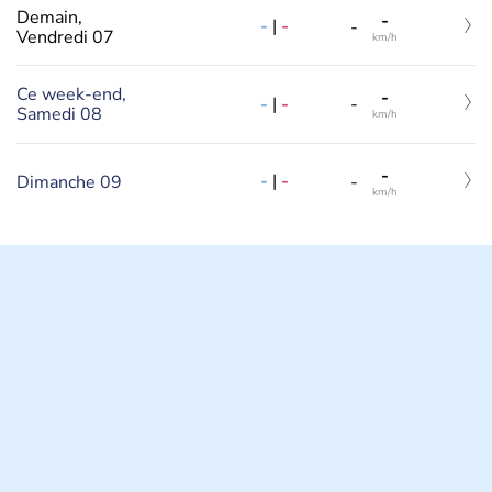
Demain,
-
-
|
-
-
Vendredi 07
km/h
Ce week-end,
-
-
|
-
-
Samedi 08
km/h
-
-
|
-
Dimanche 09
-
km/h