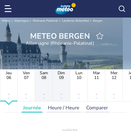
Météo
Allemagne
Rhénanie-Palatinat
Landkreis Birkenfeld
Bergen
METEO BERGEN
Allemagne (Rhénanie-Palatinat)
Jeu
Ven
Sam
Dim
Lun
Mar
Mer
J
06
07
08
09
10
11
12
-
-
-
-
-
-
-
-
-
-
-
-
-
-
Journée
Heure / Heure
Comparer