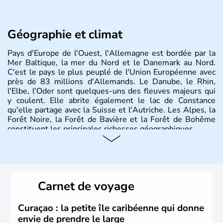
Géographie et climat
Pays d'Europe de l'Ouest, l'Allemagne est bordée par la
Mer Baltique, la mer du Nord et le Danemark au Nord.
C'est le pays le plus peuplé de l'Union Européenne avec
près de 83 millions d'Allemands. Le Danube, le Rhin,
l'Elbe, l'Oder sont quelques-uns des fleuves majeurs qui
y coulent. Elle abrite également le lac de Constance
qu'elle partage avec la Suisse et l'Autriche. Les Alpes, la
Forêt Noire, la Forêt de Bavière et la Forêt de Bohême
constituent les principales richesses géographiques.
Histoire et administration
L'Allemagne est constituée de seize régions appelées
Länder, comme la Rhénanie, la Sarre ou la Saxe,
Carnet de voyage
lesquelles bénéficient d'une grande autonomie. Le pays
peut se targuer de grands noms qu'il a vu naître dans tous
les domaines, des arts à la politique en passant par la
Curaçao : la petite île caribéenne qui donne
philosophie. Hertz, Gutenberg, Heidegger, Thomas Mann,
envie de prendre le large