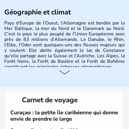
Géographie et climat
Pays d'Europe de l'Ouest, l'Allemagne est bordée par la
Mer Baltique, la mer du Nord et le Danemark au Nord.
C'est le pays le plus peuplé de l'Union Européenne avec
près de 83 millions d'Allemands. Le Danube, le Rhin,
l'Elbe, l'Oder sont quelques-uns des fleuves majeurs qui
y coulent. Elle abrite également le lac de Constance
qu'elle partage avec la Suisse et l'Autriche. Les Alpes, la
Forêt Noire, la Forêt de Bavière et la Forêt de Bohême
constituent les principales richesses géographiques.
Histoire et administration
L'Allemagne est constituée de seize régions appelées
Länder, comme la Rhénanie, la Sarre ou la Saxe,
Carnet de voyage
lesquelles bénéficient d'une grande autonomie. Le pays
peut se targuer de grands noms qu'il a vu naître dans tous
les domaines, des arts à la politique en passant par la
Curaçao : la petite île caribéenne qui donne
philosophie. Hertz, Gutenberg, Heidegger, Thomas Mann,
envie de prendre le large
Herman Hesse ou bien Hegel en font partie.