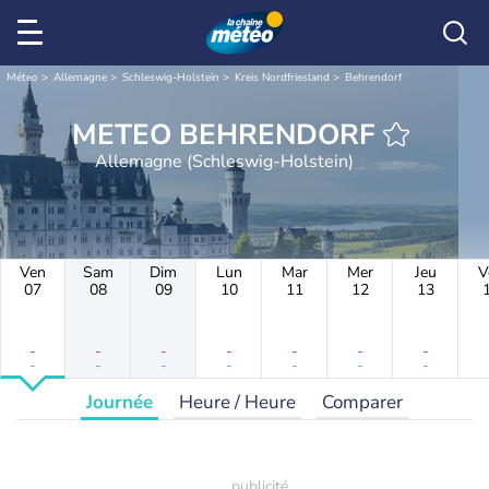
Météo
Allemagne
Schleswig-Holstein
Kreis Nordfriesland
Behrendorf
METEO BEHRENDORF
Allemagne (Schleswig-Holstein)
Ven
Sam
Dim
Lun
Mar
Mer
Jeu
V
07
08
09
10
11
12
13
-
-
-
-
-
-
-
-
-
-
-
-
-
-
Journée
Heure / Heure
Comparer