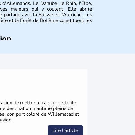
 d'Allemands. Le Danube, le Rhin, l'Elbe,
ves majeurs qui y coulent. Elle abrite
 partage avec la Suisse et l'Autriche. Les
vière et la Forêt de Bohême constituent les
tion
ize régions appelées Länder, comme la
elles bénéficient d'une grande autonomie.
 noms qu'il a vu naître dans tous les
 en passant par la philosophie. Hertz,
n, Herman Hesse ou bien Hegel en font
sion de mettre le cap sur cette île
une destination maritime pleine de
gée, son port coloré de Willemstad et
asion.
Lire l'article