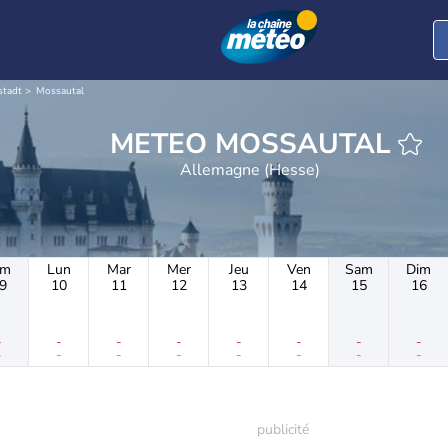
stadt
Mossautal
METEO MOSSAUTAL
Allemagne (Hesse)
im
Lun
Mar
Mer
Jeu
Ven
Sam
Dim
9
10
11
12
13
14
15
16
-
-
-
-
-
-
-
-
-
-
-
-
-
-
-
-