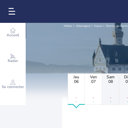
Météo
Allemagne
Hesse
District de Darm
Accueil
Radar
Jeu
Ven
Sam
D
06
07
08
0
Se connecter
-
-
-
-
-
-