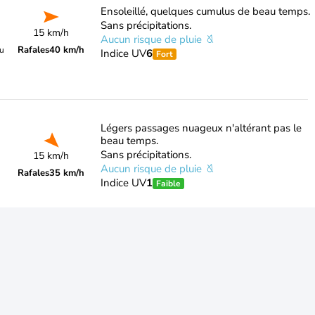
Ensoleillé, quelques cumulus de beau temps.
Sans précipitations.
15 km/h
Aucun risque de pluie
Rafales
40 km/h
du
Indice UV
6
Fort
Légers passages nuageux n'altérant pas le
beau temps.
Sans précipitations.
15 km/h
Aucun risque de pluie
Rafales
35 km/h
Indice UV
1
Faible