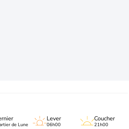
rnier
Lever
Coucher
artier de Lune
06h00
21h00