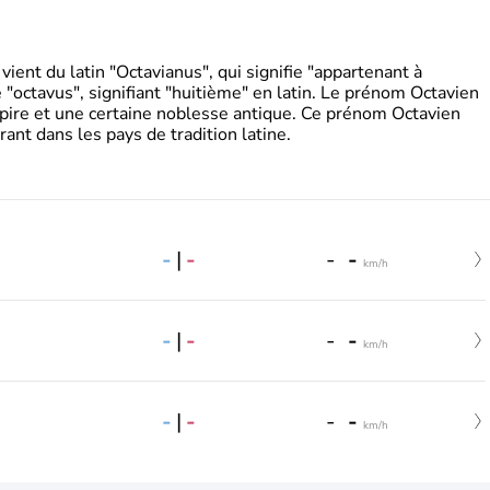
ient du latin "Octavianus", qui signifie "appartenant à
"octavus", signifiant "huitième" en latin. Le prénom Octavien
pire et une certaine noblesse antique. Ce prénom Octavien
rant dans les pays de tradition latine.
-
|
-
-
-
km/h
-
|
-
-
-
km/h
-
|
-
-
-
km/h