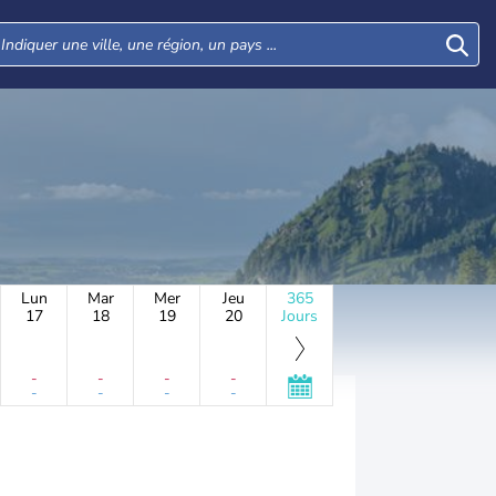
Lun
Mar
Mer
Jeu
365
17
18
19
20
Jours
-
-
-
-
-
-
-
-