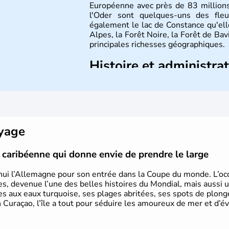
Européenne avec près de 83 millions
l'Oder sont quelques-uns des fleu
également le lac de Constance qu'elle
Alpes, la Forêt Noire, la Forêt de Ba
principales richesses géographiques.
Histoire et administra
L'Allemagne est constituée de se
Rhénanie, la Sarre ou la Saxe, lesqu
Le pays peut se targuer de grands
domaines, des arts à la politique
Gutenberg, Heidegger, Thomas Man
oyage
partie.
le caribéenne qui donne envie de prendre le large
hui l’Allemagne pour son entrée dans la Coupe du monde. L’occa
s, devenue l’une des belles histoires du Mondial, mais aussi 
ues aux eaux turquoise, ses plages abritées, ses spots de plon
 Curaçao, l’île a tout pour séduire les amoureux de mer et d’év