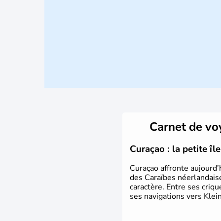
Carnet de v
Curaçao : la petite î
Curaçao affronte aujourd’
des Caraïbes néerlandaise
caractère. Entre ses criq
ses navigations vers Klein