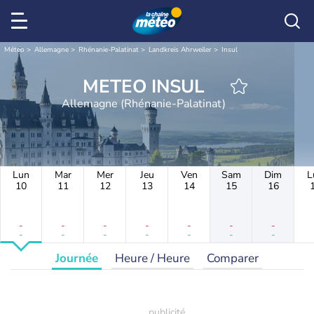
Météo
Allemagne
Rhénanie-Palatinat
Landkreis Ahrweiler
Insul
METEO INSUL
Allemagne (Rhénanie-Palatinat)
Lun
Mar
Mer
Jeu
Ven
Sam
Dim
L
10
11
12
13
14
15
16
-
-
-
-
-
-
-
-
-
-
-
-
-
-
Journée
Heure / Heure
Comparer