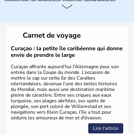
constituent les principales richesses géographiques.
Histoire et administration
L'Allemagne est constituée de seize régions appelées
Länder, comme la Rhénanie, la Sarre ou la Saxe,
Carnet de voyage
lesquelles bénéficient d'une grande autonomie. Le pays
peut se targuer de grands noms qu'il a vu naître dans tous
les domaines, des arts à la politique en passant par la
Curaçao : la petite île caribéenne qui donne
philosophie. Hertz, Gutenberg, Heidegger, Thomas Mann,
envie de prendre le large
Herman Hesse ou bien Hegel en font partie.
Curaçao affronte aujourd’hui l’Allemagne pour son
entrée dans la Coupe du monde. L’occasion de
mettre le cap sur cette île des Caraïbes
néerlandaises, devenue l’une des belles histoires
du Mondial, mais aussi une destination maritime
pleine de caractère. Entre ses criques aux eaux
turquoise, ses plages abritées, ses spots de
plongée, son port coloré de Willemstad et ses
navigations vers Klein Curaçao, l’île a tout pour
séduire les amoureux de mer et d’évasion.
Lire l'article