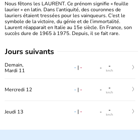
Nous fêtons les LAURENT. Ce prénom signifie « feuille
laurier » en latin. Dans l’antiquité, des couronnes de
lauriers étaient tressées pour les vainqueurs. C’est le
symbole de la victoire, du génie et de l’immortalité.
Laurent réapparait en Italie au 15e siècle. En France, son
succès dure de 1965 à 1975. Depuis, il se fait rare.
jours suivants
Demain,
-
-
|
-
-
Mardi 11
km/h
-
-
|
-
Mercredi 12
-
km/h
-
-
|
-
Jeudi 13
-
km/h