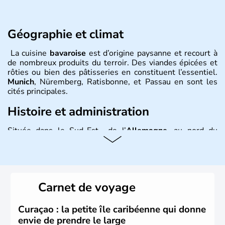
Géographie et climat
La cuisine
bavaroise
est d’origine paysanne et recourt à
de nombreux produits du terroir. Des viandes épicées et
rôties ou bien des pâtisseries en constituent l’essentiel.
Munich
, Nüremberg, Ratisbonne, et Passau en sont les
cités principales.
Histoire et administration
Située dans le Sud-Est de l’
Allemagne
, au nord du
Danube
, la
Bavière
fait partie des seize
Länder
. La
population y est supérieure à 6 millions et parle
l’allemand, langue officielle, mais aussi le dialecte
local, le
bavarois
. Contrairement au Nord de l’Allemagne,
le sud du pays est largement catholique et plutôt
Carnet de voyage
conservateur.
Curaçao : la petite île caribéenne qui donne
envie de prendre le large