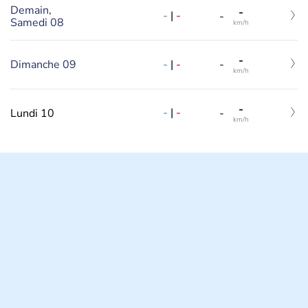
Demain,
-
-
|
-
-
Samedi 08
km/h
-
-
|
-
Dimanche 09
-
km/h
-
-
|
-
Lundi 10
-
km/h