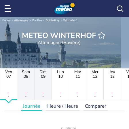
Météo
Allemagne
Bavière
Schärding
Winterhof
METEO WINTERHOF
Allemagne (Bavière)
Ven
Sam
Dim
Lun
Mar
Mer
Jeu
V
07
08
09
10
11
12
13
-
-
-
-
-
-
-
-
-
-
-
-
-
-
Journée
Heure / Heure
Comparer