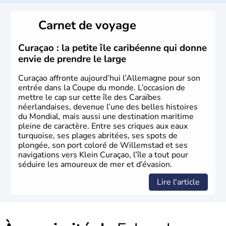
L'Allemagne est constituée de seize régions appelées
Länder, comme la Rhénanie, la Sarre ou la Saxe,
Carnet de voyage
lesquelles bénéficient d'une grande autonomie. Le pays
peut se targuer de grands noms qu'il a vu naître dans tous
les domaines, des arts à la politique en passant par la
Curaçao : la petite île caribéenne qui donne
philosophie. Hertz, Gutenberg, Heidegger, Thomas Mann,
envie de prendre le large
Herman Hesse ou bien Hegel en font partie.
Curaçao affronte aujourd’hui l’Allemagne pour son
entrée dans la Coupe du monde. L’occasion de
mettre le cap sur cette île des Caraïbes
néerlandaises, devenue l’une des belles histoires
du Mondial, mais aussi une destination maritime
pleine de caractère. Entre ses criques aux eaux
turquoise, ses plages abritées, ses spots de
plongée, son port coloré de Willemstad et ses
navigations vers Klein Curaçao, l’île a tout pour
séduire les amoureux de mer et d’évasion.
Lire l'article