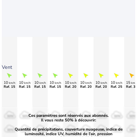
Vent
10
10
10
10
10
10
10
10
15
km/h
km/h
km/h
km/h
km/h
km/h
km/h
km/h
km/
Raf. 15
Raf. 15
Raf. 15
Raf. 15
Raf. 20
Raf. 20
Raf. 20
Raf. 25
Raf. 3
Ces paramètres sont réservés aux abonnés.
50%
50%
50%
50%
50%
50%
50%
50%
50%
Il vous reste 50% à découvrir:
Quantité de précipitations, couverture nuageuse, indice de
30%
30%
30%
30%
30%
30%
30%
30%
30%
luminosité, indice UV, humidité de l'air, pression