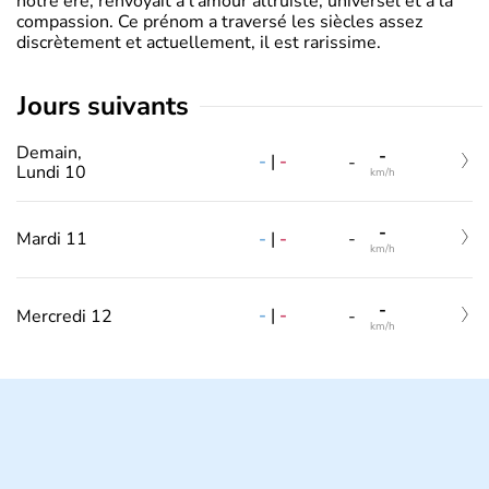
notre ère, renvoyait à l’amour altruiste, universel et à la
compassion. Ce prénom a traversé les siècles assez
discrètement et actuellement, il est rarissime.
jours suivants
Demain,
-
-
|
-
-
Lundi 10
km/h
-
-
|
-
Mardi 11
-
km/h
-
-
|
-
Mercredi 12
-
km/h