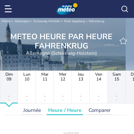
Météo
Allemagne
Schleswig-Holstein
Kreis Segeberg
Fahrenkrug
METEO HEURE PAR HEURE
FAHRENKRUG
Allemagne (Schleswig-Holstein)
Dim
Lun
Mar
Mer
Jeu
Ven
Sam
D
09
10
11
12
13
14
15
-
-
-
-
-
-
-
-
-
-
-
-
-
-
Journée
Heure / Heure
Comparer