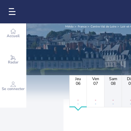
Météo
France
Centre-Val de Loire
Loir-et
Accueil
Radar
Jeu
Ven
Sam
D
06
07
08
0
Se connecter
-
-
-
-
-
-