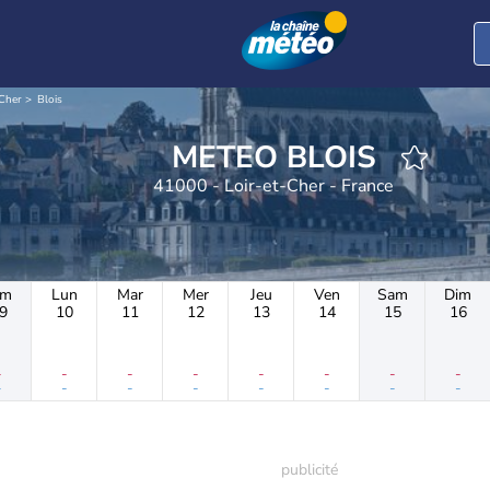
-Cher
Blois
METEO BLOIS
41000 - Loir-et-Cher - France
im
Lun
Mar
Mer
Jeu
Ven
Sam
Dim
9
10
11
12
13
14
15
16
-
-
-
-
-
-
-
-
-
-
-
-
-
-
-
-