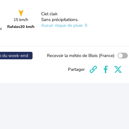
Ciel clair.
Sans précipitations.
15 km/h
Aucun risque de pluie
Rafales
30 km/h
nt
o du week-end
Recevoir la météo de Blois (France)
Partager