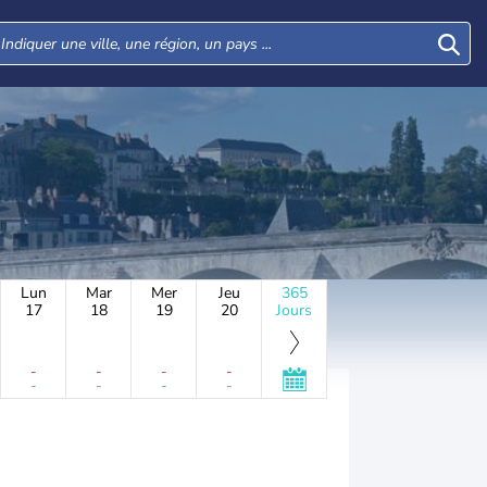
Lun
Mar
Mer
Jeu
365
17
18
19
20
Jours
-
-
-
-
-
-
-
-