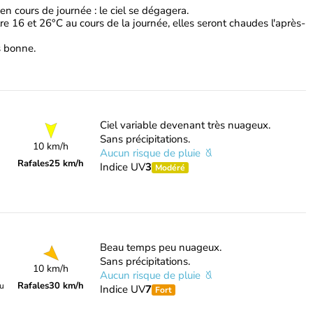
 en cours de journée : le ciel se dégagera.
e 16 et 26°C au cours de la journée, elles seront chaudes l'après-
ès bonne.
Ciel variable devenant très nuageux.
Sans précipitations.
10 km/h
Aucun risque de pluie
Rafales
25 km/h
Indice UV
3
Modéré
Beau temps peu nuageux.
Sans précipitations.
10 km/h
Aucun risque de pluie
Rafales
30 km/h
du
Indice UV
7
Fort