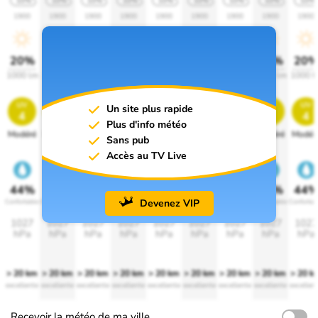
10%
10%
10%
10%
10%
10%
10%
10%
10%
1900
1900
1900
1900
1900
1900
1900
1900
1900
20%
20%
20%
20%
20%
20%
20%
20%
20
1000 lm
1000 lm
1000 lm
1000 lm
1000 lm
1000 lm
1000 lm
1000 lm
1000 l
uv
uv
uv
uv
uv
uv
uv
uv
uv
Un site plus rapide
4
4
4
4
4
4
4
4
4
Plus d'info météo
Modéré
Modéré
Modéré
Modéré
Modéré
Modéré
Modéré
Modéré
Modér
Sans pub
Accès au TV Live
44%
44%
44%
44%
44%
44%
44%
44%
44
Devenez VIP
Confortable
Confortable
Confortable
Confortable
Confortable
Confortable
Confortable
Confortable
Confortab
1027
1027
1027
1027
1027
1027
1027
1027
1027
hPa
hPa
hPa
hPa
hPa
hPa
hPa
hPa
hPa
> 20 km
> 20 km
> 20 km
> 20 km
> 20 km
> 20 km
> 20 km
> 20 km
> 20 k
excellente
excellente
excellente
excellente
excellente
excellente
excellente
excellente
excellen
Recevoir la météo de ma ville