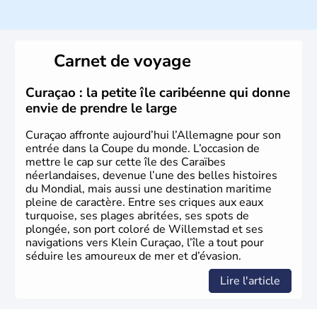
Histoire et administration
L'Allemagne est constituée de seize régions appelées
Länder, comme la Rhénanie, la Sarre ou la Saxe,
Carnet de voyage
lesquelles bénéficient d'une grande autonomie. Le pays
peut se targuer de grands noms qu'il a vu naître dans tous
les domaines, des arts à la politique en passant par la
Curaçao : la petite île caribéenne qui donne
philosophie. Hertz, Gutenberg, Heidegger, Thomas Mann,
envie de prendre le large
Herman Hesse ou bien Hegel en font partie.
Curaçao affronte aujourd’hui l’Allemagne pour son
entrée dans la Coupe du monde. L’occasion de
mettre le cap sur cette île des Caraïbes
néerlandaises, devenue l’une des belles histoires
du Mondial, mais aussi une destination maritime
pleine de caractère. Entre ses criques aux eaux
turquoise, ses plages abritées, ses spots de
plongée, son port coloré de Willemstad et ses
navigations vers Klein Curaçao, l’île a tout pour
séduire les amoureux de mer et d’évasion.
Lire l'article