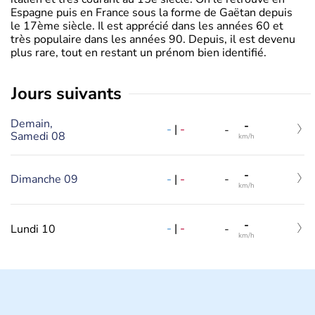
Espagne puis en France sous la forme de Gaëtan depuis
le 17ème siècle. Il est apprécié dans les années 60 et
très populaire dans les années 90. Depuis, il est devenu
plus rare, tout en restant un prénom bien identifié.
jours suivants
Demain,
-
-
|
-
-
Samedi 08
km/h
-
-
|
-
Dimanche 09
-
km/h
-
-
|
-
Lundi 10
-
km/h