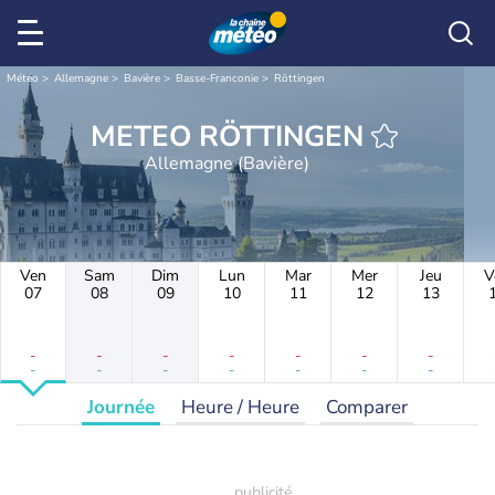
Météo
Allemagne
Bavière
Basse-Franconie
Röttingen
METEO RÖTTINGEN
Allemagne (Bavière)
Ven
Sam
Dim
Lun
Mar
Mer
Jeu
V
07
08
09
10
11
12
13
-
-
-
-
-
-
-
-
-
-
-
-
-
-
Journée
Heure / Heure
Comparer