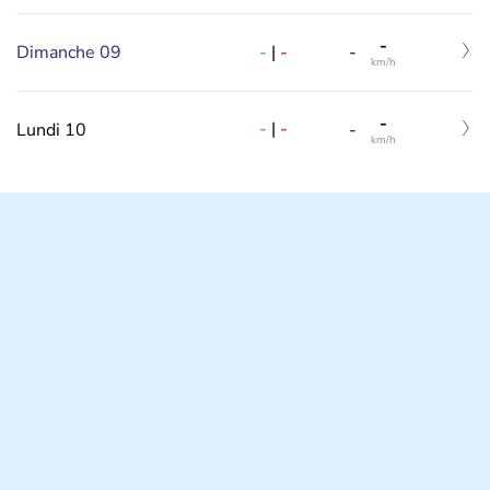
-
-
|
-
Dimanche 09
-
km/h
-
-
|
-
Lundi 10
-
km/h