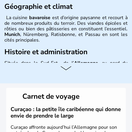
Géographie et climat
La cuisine
bavaroise
est d’origine paysanne et recourt à
de nombreux produits du terroir. Des viandes épicées et
rôties ou bien des pâtisseries en constituent l’essentiel.
Munich
, Nüremberg, Ratisbonne, et Passau en sont les
cités principales.
Histoire et administration
Située dans le Sud-Est de l’
Allemagne
, au nord du
Danube
, la
Bavière
fait partie des seize
Länder
. La
population y est supérieure à 6 millions et parle
l’allemand, langue officielle, mais aussi le dialecte
local, le
bavarois
. Contrairement au Nord de l’Allemagne,
le sud du pays est largement catholique et plutôt
Carnet de voyage
conservateur.
Curaçao : la petite île caribéenne qui donne
envie de prendre le large
Curaçao affronte aujourd’hui l’Allemagne pour son