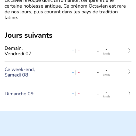
Octavien évoque donc la romanité, l’empire et une
certaine noblesse antique. Ce prénom Octavien est rare
de nos jours, plus courant dans les pays de tradition
latine.
jours suivants
Demain,
-
-
|
-
-
Vendredi 07
km/h
Ce week-end,
-
-
|
-
-
Samedi 08
km/h
-
-
|
-
Dimanche 09
-
km/h