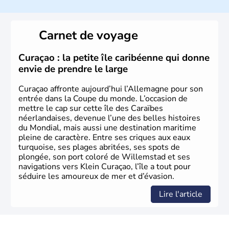
l’allemand, langue officielle, mais aussi le dialecte
local, le
bavarois
. Contrairement au Nord de l’Allemagne,
le sud du pays est largement catholique et plutôt
Carnet de voyage
conservateur.
Curaçao : la petite île caribéenne qui donne
envie de prendre le large
Curaçao affronte aujourd’hui l’Allemagne pour son
entrée dans la Coupe du monde. L’occasion de
mettre le cap sur cette île des Caraïbes
néerlandaises, devenue l’une des belles histoires
du Mondial, mais aussi une destination maritime
pleine de caractère. Entre ses criques aux eaux
turquoise, ses plages abritées, ses spots de
plongée, son port coloré de Willemstad et ses
navigations vers Klein Curaçao, l’île a tout pour
séduire les amoureux de mer et d’évasion.
Lire l'article