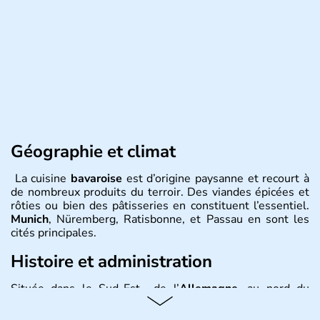
Géographie et climat
La cuisine
bavaroise
est d’origine paysanne et recourt à
de nombreux produits du terroir. Des viandes épicées et
rôties ou bien des pâtisseries en constituent l’essentiel.
Munich
, Nüremberg, Ratisbonne, et Passau en sont les
cités principales.
Histoire et administration
Située dans le Sud-Est de l’
Allemagne
, au nord du
Danube
, la
Bavière
fait partie des seize
Länder
. La
population y est supérieure à 6 millions et parle