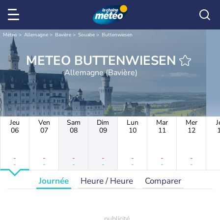
Météo
Allemagne
Bavière
Souabe
Buttenwiesen
METEO BUTTENWIESEN
Allemagne (Bavière)
Jeu
Ven
Sam
Dim
Lun
Mar
Mer
J
06
07
08
09
10
11
12
-
-
-
-
-
-
-
-
-
-
-
-
-
-
Journée
Heure / Heure
Comparer