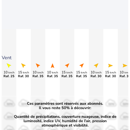
Vent
10
15
10
10
15
15
10
15
10
km/h
km/h
km/h
km/h
km/h
km/h
km/h
km/h
km/
Raf. 25
Raf. 30
Raf. 35
Raf. 35
Raf. 35
Raf. 35
Raf. 30
Raf. 30
Raf. 3
Ces paramètres sont réservés aux abonnés.
50%
50%
50%
50%
50%
50%
50%
50%
50%
Il vous reste 50% à découvrir:
Quantité de précipitations, couverture nuageuse, indice de
30%
30%
30%
30%
30%
30%
30%
30%
30%
luminosité, indice UV, humidité de l'air, pression
atmosphérique et visibilité.