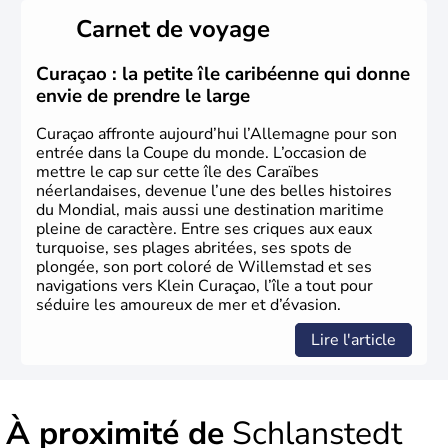
Länder, comme la Rhénanie, la Sarre ou la Saxe,
Carnet de voyage
lesquelles bénéficient d'une grande autonomie. Le pays
peut se targuer de grands noms qu'il a vu naître dans tous
les domaines, des arts à la politique en passant par la
Curaçao : la petite île caribéenne qui donne
philosophie. Hertz, Gutenberg, Heidegger, Thomas Mann,
envie de prendre le large
Herman Hesse ou bien Hegel en font partie.
Curaçao affronte aujourd’hui l’Allemagne pour son
entrée dans la Coupe du monde. L’occasion de
mettre le cap sur cette île des Caraïbes
néerlandaises, devenue l’une des belles histoires
du Mondial, mais aussi une destination maritime
pleine de caractère. Entre ses criques aux eaux
turquoise, ses plages abritées, ses spots de
plongée, son port coloré de Willemstad et ses
navigations vers Klein Curaçao, l’île a tout pour
séduire les amoureux de mer et d’évasion.
Lire l'article
À proximité de
Schlanstedt