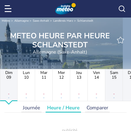
Météo
Allemagne
Saxe-Anhalt
Landkreis Harz
Schlanstedt
METEO HEURE PAR HEURE
SCHLANSTEDT
Allemagne (Saxe-Anhalt)
Dim
Lun
Mar
Mer
Jeu
Ven
Sam
D
09
10
11
12
13
14
15
-
-
-
-
-
-
-
-
-
-
-
-
-
-
Journée
Heure / Heure
Comparer