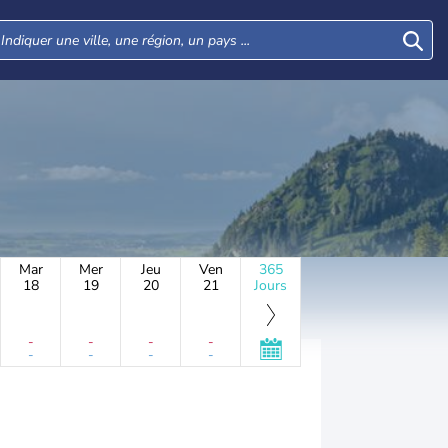
Mar
Mer
Jeu
Ven
365
18
19
20
21
Jours
-
-
-
-
-
-
-
-