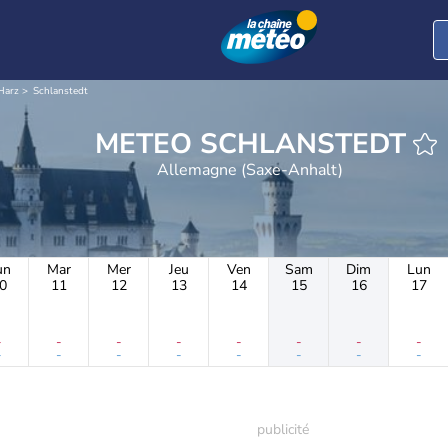
Harz
Schlanstedt
METEO SCHLANSTEDT
Allemagne (Saxe-Anhalt)
un
Mar
Mer
Jeu
Ven
Sam
Dim
Lun
0
11
12
13
14
15
16
17
-
-
-
-
-
-
-
-
-
-
-
-
-
-
-
-