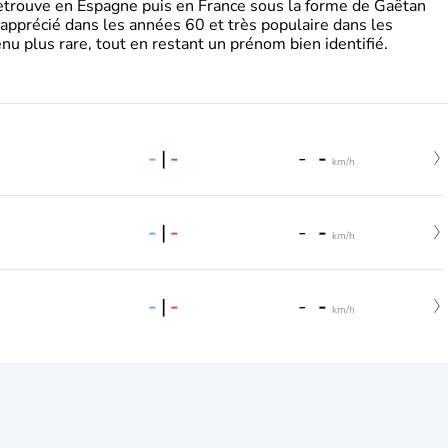
retrouve en Espagne puis en France sous la forme de Gaëtan
 apprécié dans les années 60 et très populaire dans les
nu plus rare, tout en restant un prénom bien identifié.
-
|
-
-
-
km/h
-
|
-
-
-
km/h
-
|
-
-
-
km/h