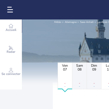
Météo
Allemagne
Saxe-Anhalt
Landkreis 
Accueil
Radar
Ven
Sam
Dim
L
07
08
09
1
Se connecter
-
-
-
-
-
-