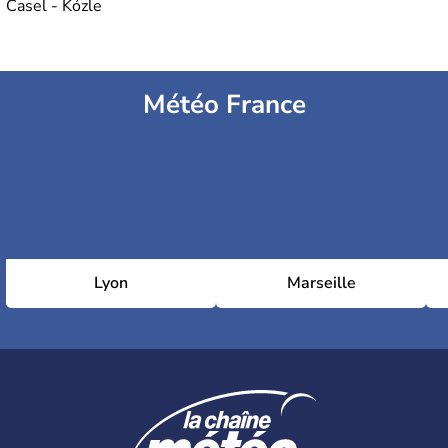
Casel - Kózle
Météo France
Lyon
Marseille