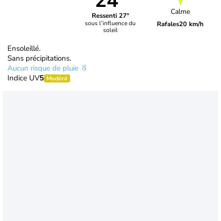
24°
Calme
Ressenti 27°
sous l’influence du
Rafales
20 km/h
soleil
Ensoleillé.
Sans précipitations.
Aucun risque de pluie
Indice UV
5
Modéré