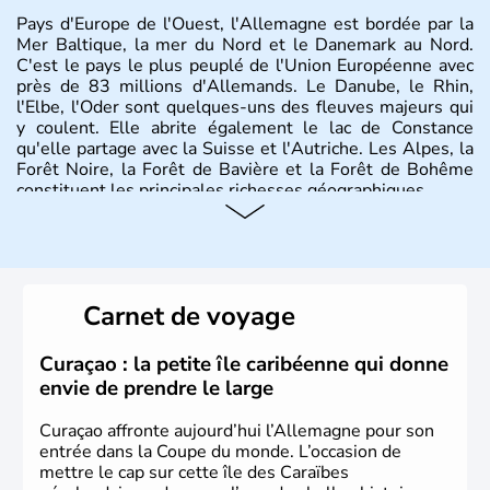
Pays d'Europe de l'Ouest, l'Allemagne est bordée par la
Mer Baltique, la mer du Nord et le Danemark au Nord.
C'est le pays le plus peuplé de l'Union Européenne avec
près de 83 millions d'Allemands. Le Danube, le Rhin,
l'Elbe, l'Oder sont quelques-uns des fleuves majeurs qui
y coulent. Elle abrite également le lac de Constance
qu'elle partage avec la Suisse et l'Autriche. Les Alpes, la
Forêt Noire, la Forêt de Bavière et la Forêt de Bohême
constituent les principales richesses géographiques.
Histoire et administration
L'Allemagne est constituée de seize régions appelées
Länder, comme la Rhénanie, la Sarre ou la Saxe,
Carnet de voyage
lesquelles bénéficient d'une grande autonomie. Le pays
peut se targuer de grands noms qu'il a vu naître dans tous
les domaines, des arts à la politique en passant par la
Curaçao : la petite île caribéenne qui donne
philosophie. Hertz, Gutenberg, Heidegger, Thomas Mann,
envie de prendre le large
Herman Hesse ou bien Hegel en font partie.
Curaçao affronte aujourd’hui l’Allemagne pour son
entrée dans la Coupe du monde. L’occasion de
mettre le cap sur cette île des Caraïbes