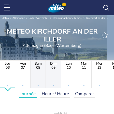
Météo
Allemagne
Bade-Wurtemberg
Regierungsbezirk Tübingen
Kirchdorf an der Iller
METEO KIRCHDORF AN DER
ILLER
Allemagne (Bade-Wurtemberg)
Jeu
Ven
Sam
Dim
Lun
Mar
Mer
J
06
07
08
09
10
11
12
-
-
-
-
-
-
-
-
-
-
-
-
-
-
Journée
Heure / Heure
Comparer