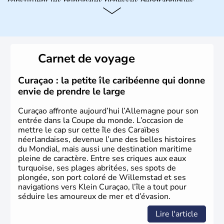
constituent les principales richesses géographiques.
Histoire et administration
L'Allemagne est constituée de seize régions appelées
Länder, comme la Rhénanie, la Sarre ou la Saxe,
Carnet de voyage
lesquelles bénéficient d'une grande autonomie. Le pays
peut se targuer de grands noms qu'il a vu naître dans tous
les domaines, des arts à la politique en passant par la
Curaçao : la petite île caribéenne qui donne
philosophie. Hertz, Gutenberg, Heidegger, Thomas Mann,
envie de prendre le large
Herman Hesse ou bien Hegel en font partie.
Curaçao affronte aujourd’hui l’Allemagne pour son
entrée dans la Coupe du monde. L’occasion de
mettre le cap sur cette île des Caraïbes
néerlandaises, devenue l’une des belles histoires
du Mondial, mais aussi une destination maritime
pleine de caractère. Entre ses criques aux eaux
turquoise, ses plages abritées, ses spots de
plongée, son port coloré de Willemstad et ses
navigations vers Klein Curaçao, l’île a tout pour
séduire les amoureux de mer et d’évasion.
Lire l'article