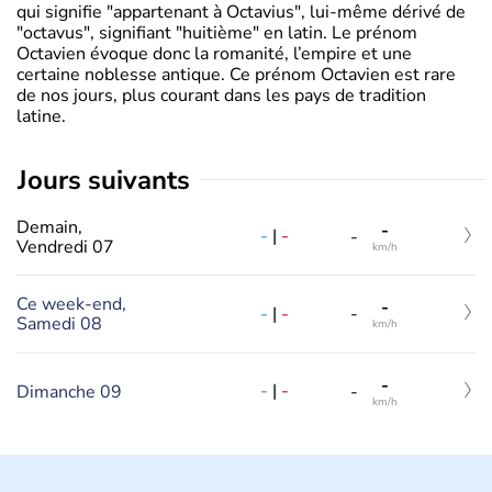
qui signifie "appartenant à Octavius", lui-même dérivé de
"octavus", signifiant "huitième" en latin. Le prénom
Octavien évoque donc la romanité, l’empire et une
certaine noblesse antique. Ce prénom Octavien est rare
de nos jours, plus courant dans les pays de tradition
latine.
jours suivants
Demain,
-
-
|
-
-
Vendredi 07
km/h
Ce week-end,
-
-
|
-
-
Samedi 08
km/h
-
-
|
-
Dimanche 09
-
km/h