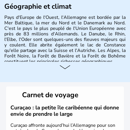
Géographie et climat
Pays d'Europe de l'Ouest, l'Allemagne est bordée par la
Mer Baltique, la mer du Nord et le Danemark au Nord.
C'est le pays le plus peuplé de l'Union Européenne avec
près de 83 millions d'Allemands. Le Danube, le Rhin,
l'Elbe, l'Oder sont quelques-uns des fleuves majeurs qui
y coulent. Elle abrite également le lac de Constance
qu'elle partage avec la Suisse et l'Autriche. Les Alpes, la
Forêt Noire, la Forêt de Bavière et la Forêt de Bohême
constituent les principales richesses géographiques.
Histoire et administration
L'Allemagne est constituée de seize régions appelées
Länder, comme la Rhénanie, la Sarre ou la Saxe,
Carnet de voyage
lesquelles bénéficient d'une grande autonomie. Le pays
peut se targuer de grands noms qu'il a vu naître dans tous
les domaines, des arts à la politique en passant par la
Curaçao : la petite île caribéenne qui donne
philosophie. Hertz, Gutenberg, Heidegger, Thomas Mann,
envie de prendre le large
Herman Hesse ou bien Hegel en font partie.
Curaçao affronte aujourd’hui l’Allemagne pour son