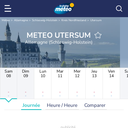
Météo
Allemagne
Schleswig-Holstein
Kreis Nordfriesland
Utersum
METEO UTERSUM
Allemagne (Schleswig-Holstein)
Sam
Dim
Lun
Mar
Mer
Jeu
Ven
S
08
09
10
11
12
13
14
-
-
-
-
-
-
-
-
-
-
-
-
-
-
Journée
Heure / Heure
Comparer