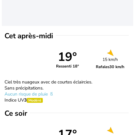
Cet après-midi
19°
15 km/h
Ressenti 18°
Rafales
30 km/h
Ciel très nuageux avec de courtes éclaircies.
Sans précipitations.
Aucun risque de pluie
Indice UV
3
Modéré
Ce soir
17°