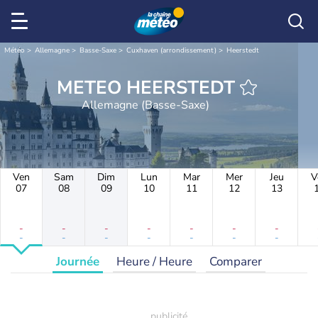
Météo
Allemagne
Basse-Saxe
Cuxhaven (arrondissement)
Heerstedt
METEO HEERSTEDT
Allemagne (Basse-Saxe)
Ven
Sam
Dim
Lun
Mar
Mer
Jeu
V
07
08
09
10
11
12
13
-
-
-
-
-
-
-
-
-
-
-
-
-
-
Journée
Heure / Heure
Comparer