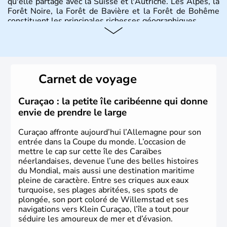
qu'elle partage avec la Suisse et l'Autriche. Les Alpes, la
Forêt Noire, la Forêt de Bavière et la Forêt de Bohême
constituent les principales richesses géographiques.
Histoire et administration
L'Allemagne est constituée de seize régions appelées
Länder, comme la Rhénanie, la Sarre ou la Saxe,
Carnet de voyage
lesquelles bénéficient d'une grande autonomie. Le pays
peut se targuer de grands noms qu'il a vu naître dans tous
les domaines, des arts à la politique en passant par la
Curaçao : la petite île caribéenne qui donne
philosophie. Hertz, Gutenberg, Heidegger, Thomas Mann,
envie de prendre le large
Herman Hesse ou bien Hegel en font partie.
Curaçao affronte aujourd’hui l’Allemagne pour son
entrée dans la Coupe du monde. L’occasion de
mettre le cap sur cette île des Caraïbes
néerlandaises, devenue l’une des belles histoires
du Mondial, mais aussi une destination maritime
pleine de caractère. Entre ses criques aux eaux
turquoise, ses plages abritées, ses spots de
plongée, son port coloré de Willemstad et ses
navigations vers Klein Curaçao, l’île a tout pour
séduire les amoureux de mer et d’évasion.