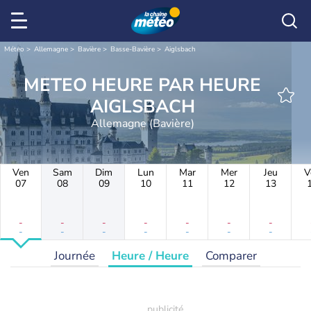
Météo
Allemagne
Bavière
Basse-Bavière
Aiglsbach
METEO HEURE PAR HEURE
AIGLSBACH
Allemagne (Bavière)
Ven
Sam
Dim
Lun
Mar
Mer
Jeu
V
07
08
09
10
11
12
13
-
-
-
-
-
-
-
-
-
-
-
-
-
-
Journée
Heure / Heure
Comparer