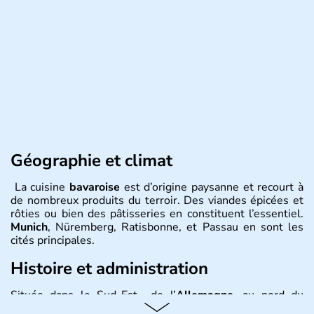
Géographie et climat
La cuisine
bavaroise
est d’origine paysanne et recourt à
de nombreux produits du terroir. Des viandes épicées et
rôties ou bien des pâtisseries en constituent l’essentiel.
Munich
, Nüremberg, Ratisbonne, et Passau en sont les
cités principales.
Histoire et administration
Située dans le Sud-Est de l’
Allemagne
, au nord du
Danube
, la
Bavière
fait partie des seize
Länder
. La