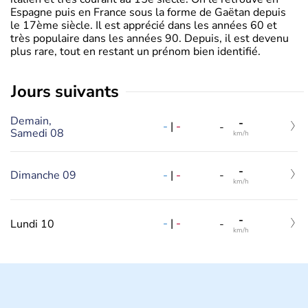
Espagne puis en France sous la forme de Gaëtan depuis
le 17ème siècle. Il est apprécié dans les années 60 et
très populaire dans les années 90. Depuis, il est devenu
plus rare, tout en restant un prénom bien identifié.
jours suivants
Demain,
-
-
|
-
-
Samedi 08
km/h
-
-
|
-
Dimanche 09
-
km/h
-
-
|
-
Lundi 10
-
km/h