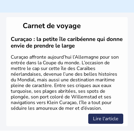
population y est supérieure à 6 millions et parle
l’allemand, langue officielle, mais aussi le dialecte
local, le
bavarois
. Contrairement au Nord de l’Allemagne,
le sud du pays est largement catholique et plutôt
Carnet de voyage
conservateur.
Curaçao : la petite île caribéenne qui donne
envie de prendre le large
Curaçao affronte aujourd’hui l’Allemagne pour son
entrée dans la Coupe du monde. L’occasion de
mettre le cap sur cette île des Caraïbes
néerlandaises, devenue l’une des belles histoires
du Mondial, mais aussi une destination maritime
pleine de caractère. Entre ses criques aux eaux
turquoise, ses plages abritées, ses spots de
plongée, son port coloré de Willemstad et ses
navigations vers Klein Curaçao, l’île a tout pour
séduire les amoureux de mer et d’évasion.
Lire l'article