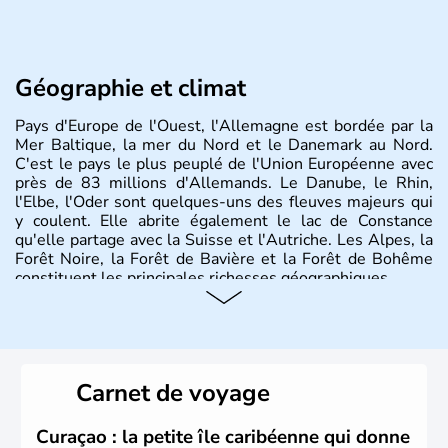
Géographie et climat
Pays d'Europe de l'Ouest, l'Allemagne est bordée par la
Mer Baltique, la mer du Nord et le Danemark au Nord.
C'est le pays le plus peuplé de l'Union Européenne avec
près de 83 millions d'Allemands. Le Danube, le Rhin,
l'Elbe, l'Oder sont quelques-uns des fleuves majeurs qui
y coulent. Elle abrite également le lac de Constance
qu'elle partage avec la Suisse et l'Autriche. Les Alpes, la
Forêt Noire, la Forêt de Bavière et la Forêt de Bohême
constituent les principales richesses géographiques.
Histoire et administration
L'Allemagne est constituée de seize régions appelées
Länder, comme la Rhénanie, la Sarre ou la Saxe,
Carnet de voyage
lesquelles bénéficient d'une grande autonomie. Le pays
peut se targuer de grands noms qu'il a vu naître dans tous
les domaines, des arts à la politique en passant par la
Curaçao : la petite île caribéenne qui donne