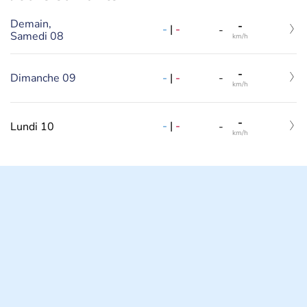
Demain,
-
-
|
-
-
Samedi 08
km/h
-
-
|
-
Dimanche 09
-
km/h
-
-
|
-
Lundi 10
-
km/h