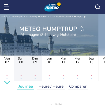
Météo
Allemagne
Schleswig-Holstein
Kreis Nordfriesland
Humptrup
METEO HUMPTRUP
Allemagne (Schleswig-Holstein)
Ven
Sam
Dim
Lun
Mar
Mer
Jeu
V
07
08
09
10
11
12
13
-
-
-
-
-
-
-
-
-
-
-
-
-
-
Journée
Heure / Heure
Comparer