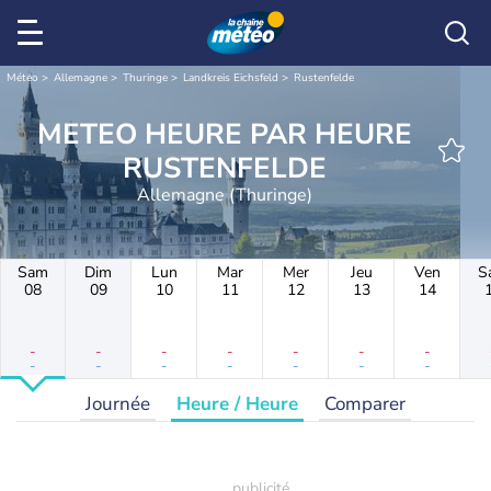
Météo
Allemagne
Thuringe
Landkreis Eichsfeld
Rustenfelde
METEO HEURE PAR HEURE
RUSTENFELDE
Allemagne (Thuringe)
Sam
Dim
Lun
Mar
Mer
Jeu
Ven
S
08
09
10
11
12
13
14
-
-
-
-
-
-
-
-
-
-
-
-
-
-
Journée
Heure / Heure
Comparer