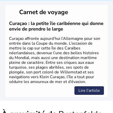
L'Allemagne est constituée de seize régions appelées
Länder, comme la Rhénanie, la Sarre ou la Saxe,
Carnet de voyage
lesquelles bénéficient d'une grande autonomie. Le pays
peut se targuer de grands noms qu'il a vu naître dans tous
les domaines, des arts à la politique en passant par la
Curaçao : la petite île caribéenne qui donne
philosophie. Hertz, Gutenberg, Heidegger, Thomas Mann,
envie de prendre le large
Herman Hesse ou bien Hegel en font partie.
Curaçao affronte aujourd’hui l’Allemagne pour son
entrée dans la Coupe du monde. L’occasion de
mettre le cap sur cette île des Caraïbes
néerlandaises, devenue l’une des belles histoires
du Mondial, mais aussi une destination maritime
pleine de caractère. Entre ses criques aux eaux
turquoise, ses plages abritées, ses spots de
plongée, son port coloré de Willemstad et ses
navigations vers Klein Curaçao, l’île a tout pour
séduire les amoureux de mer et d’évasion.
Lire l'article