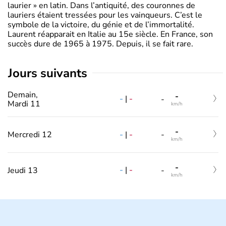
laurier » en latin. Dans l’antiquité, des couronnes de
lauriers étaient tressées pour les vainqueurs. C’est le
symbole de la victoire, du génie et de l’immortalité.
Laurent réapparait en Italie au 15e siècle. En France, son
succès dure de 1965 à 1975. Depuis, il se fait rare.
jours suivants
Demain,
-
-
|
-
-
Mardi 11
km/h
-
-
|
-
Mercredi 12
-
km/h
-
-
|
-
Jeudi 13
-
km/h