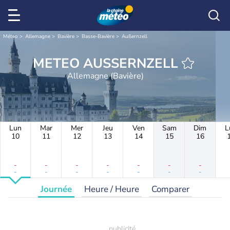
Météo
Allemagne
Bavière
Basse-Bavière
Außernzell
METEO AUSSERNZELL
Allemagne (Bavière)
Lun
Mar
Mer
Jeu
Ven
Sam
Dim
L
10
11
12
13
14
15
16
-
-
-
-
-
-
-
-
-
-
-
-
-
-
Journée
Heure / Heure
Comparer