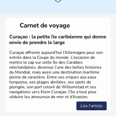
Danube
, la
Bavière
fait partie des seize
Länder
. La
population y est supérieure à 6 millions et parle
l’allemand, langue officielle, mais aussi le dialecte
local, le
bavarois
. Contrairement au Nord de l’Allemagne,
le sud du pays est largement catholique et plutôt
Carnet de voyage
conservateur.
Curaçao : la petite île caribéenne qui donne
envie de prendre le large
Curaçao affronte aujourd’hui l’Allemagne pour son
entrée dans la Coupe du monde. L’occasion de
mettre le cap sur cette île des Caraïbes
néerlandaises, devenue l’une des belles histoires
du Mondial, mais aussi une destination maritime
pleine de caractère. Entre ses criques aux eaux
turquoise, ses plages abritées, ses spots de
plongée, son port coloré de Willemstad et ses
navigations vers Klein Curaçao, l’île a tout pour
séduire les amoureux de mer et d’évasion.
Lire l'article