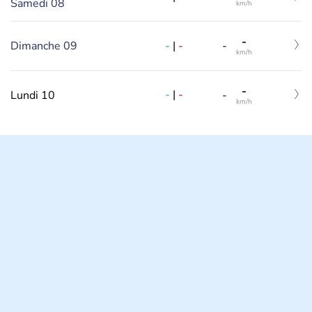
Samedi 08
km/h
-
-
|
-
Dimanche 09
-
km/h
-
-
|
-
Lundi 10
-
km/h