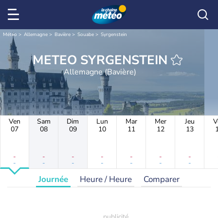
Météo
Allemagne
Bavière
Souabe
Syrgenstein
METEO SYRGENSTEIN
Allemagne (Bavière)
Ven
Sam
Dim
Lun
Mar
Mer
Jeu
V
07
08
09
10
11
12
13
-
-
-
-
-
-
-
-
-
-
-
-
-
-
Journée
Heure / Heure
Comparer