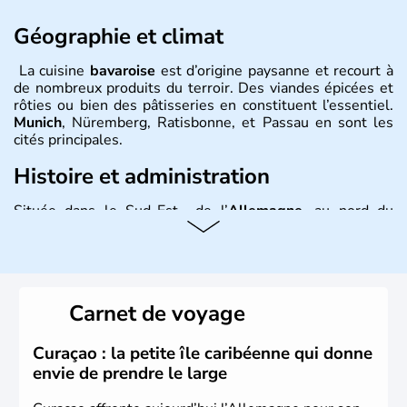
Géographie et climat
La cuisine
bavaroise
est d’origine paysanne et recourt à
de nombreux produits du terroir. Des viandes épicées et
rôties ou bien des pâtisseries en constituent l’essentiel.
Munich
, Nüremberg, Ratisbonne, et Passau en sont les
cités principales.
Histoire et administration
Située dans le Sud-Est de l’
Allemagne
, au nord du
Danube
, la
Bavière
fait partie des seize
Länder
. La
population y est supérieure à 6 millions et parle
l’allemand, langue officielle, mais aussi le dialecte
local, le
bavarois
. Contrairement au Nord de l’Allemagne,
le sud du pays est largement catholique et plutôt
Carnet de voyage
conservateur.
Curaçao : la petite île caribéenne qui donne
envie de prendre le large