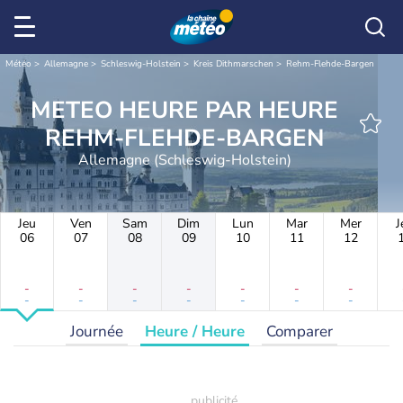
Météo
Allemagne
Schleswig-Holstein
Kreis Dithmarschen
Rehm-Flehde-Bargen
METEO HEURE PAR HEURE
REHM-FLEHDE-BARGEN
Allemagne (Schleswig-Holstein)
Jeu
Ven
Sam
Dim
Lun
Mar
Mer
J
06
07
08
09
10
11
12
-
-
-
-
-
-
-
-
-
-
-
-
-
-
Journée
Heure / Heure
Comparer