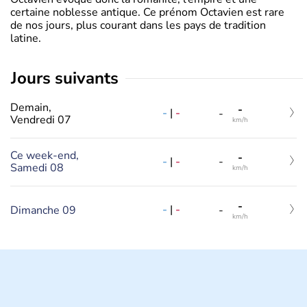
certaine noblesse antique. Ce prénom Octavien est rare
de nos jours, plus courant dans les pays de tradition
latine.
jours suivants
Demain,
-
-
|
-
-
Vendredi 07
km/h
Ce week-end,
-
-
|
-
-
Samedi 08
km/h
-
-
|
-
Dimanche 09
-
km/h