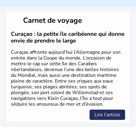
L'Allemagne est constituée de seize régions appelées
Länder, comme la Rhénanie, la Sarre ou la Saxe,
Carnet de voyage
lesquelles bénéficient d'une grande autonomie. Le pays
peut se targuer de grands noms qu'il a vu naître dans tous
les domaines, des arts à la politique en passant par la
Curaçao : la petite île caribéenne qui donne
philosophie. Hertz, Gutenberg, Heidegger, Thomas Mann,
envie de prendre le large
Herman Hesse ou bien Hegel en font partie.
Curaçao affronte aujourd’hui l’Allemagne pour son
entrée dans la Coupe du monde. L’occasion de
mettre le cap sur cette île des Caraïbes
néerlandaises, devenue l’une des belles histoires
du Mondial, mais aussi une destination maritime
pleine de caractère. Entre ses criques aux eaux
turquoise, ses plages abritées, ses spots de
plongée, son port coloré de Willemstad et ses
navigations vers Klein Curaçao, l’île a tout pour
séduire les amoureux de mer et d’évasion.
Lire l'article