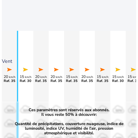
Vent
20
15
20
20
15
20
15
15
15
km/h
km/h
km/h
km/h
km/h
km/h
km/h
km/h
km/
Raf. 35
Raf. 30
Raf. 35
Raf. 35
Raf. 35
Raf. 35
Raf. 35
Raf. 30
Raf. 3
Ces paramètres sont réservés aux abonnés.
50%
50%
50%
50%
50%
50%
50%
50%
50%
Il vous reste 50% à découvrir:
Quantité de précipitations, couverture nuageuse, indice de
30%
30%
30%
30%
30%
30%
30%
30%
30%
luminosité, indice UV, humidité de l'air, pression
atmosphérique et visibilité.