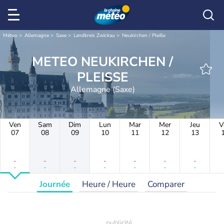
Météo
Allemagne
Saxe
Landkreis Zwickau
Neukirchen / Pleiße
METEO NEUKIRCHEN /
PLEISSE
Allemagne (Saxe)
Ven
Sam
Dim
Lun
Mar
Mer
Jeu
V
07
08
09
10
11
12
13
-
-
-
-
-
-
-
-
-
-
-
-
-
-
Journée
Heure / Heure
Comparer