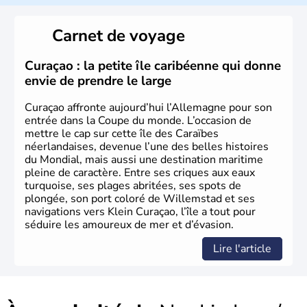
L'Allemagne est constituée de seize régions appelées
Länder, comme la Rhénanie, la Sarre ou la Saxe,
Carnet de voyage
lesquelles bénéficient d'une grande autonomie. Le pays
peut se targuer de grands noms qu'il a vu naître dans tous
les domaines, des arts à la politique en passant par la
Curaçao : la petite île caribéenne qui donne
philosophie. Hertz, Gutenberg, Heidegger, Thomas Mann,
envie de prendre le large
Herman Hesse ou bien Hegel en font partie.
Curaçao affronte aujourd’hui l’Allemagne pour son
entrée dans la Coupe du monde. L’occasion de
mettre le cap sur cette île des Caraïbes
néerlandaises, devenue l’une des belles histoires
du Mondial, mais aussi une destination maritime
pleine de caractère. Entre ses criques aux eaux
turquoise, ses plages abritées, ses spots de
plongée, son port coloré de Willemstad et ses
navigations vers Klein Curaçao, l’île a tout pour
séduire les amoureux de mer et d’évasion.
Lire l'article