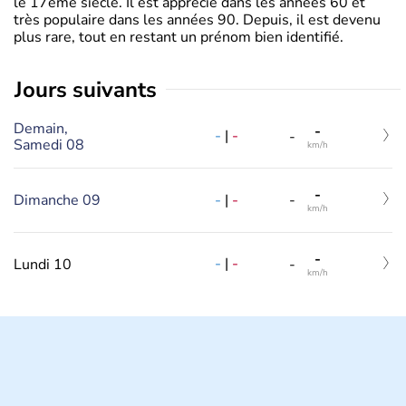
le 17ème siècle. Il est apprécié dans les années 60 et
très populaire dans les années 90. Depuis, il est devenu
plus rare, tout en restant un prénom bien identifié.
jours suivants
Demain,
-
-
|
-
-
Samedi 08
km/h
-
-
|
-
Dimanche 09
-
km/h
-
-
|
-
Lundi 10
-
km/h