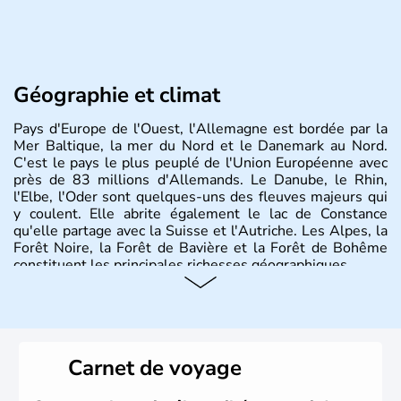
Géographie et climat
Pays d'Europe de l'Ouest, l'Allemagne est bordée par la
Mer Baltique, la mer du Nord et le Danemark au Nord.
C'est le pays le plus peuplé de l'Union Européenne avec
près de 83 millions d'Allemands. Le Danube, le Rhin,
l'Elbe, l'Oder sont quelques-uns des fleuves majeurs qui
y coulent. Elle abrite également le lac de Constance
qu'elle partage avec la Suisse et l'Autriche. Les Alpes, la
Forêt Noire, la Forêt de Bavière et la Forêt de Bohême
constituent les principales richesses géographiques.
Histoire et administration
L'Allemagne est constituée de seize régions appelées
Länder, comme la Rhénanie, la Sarre ou la Saxe,
Carnet de voyage
lesquelles bénéficient d'une grande autonomie. Le pays
peut se targuer de grands noms qu'il a vu naître dans tous