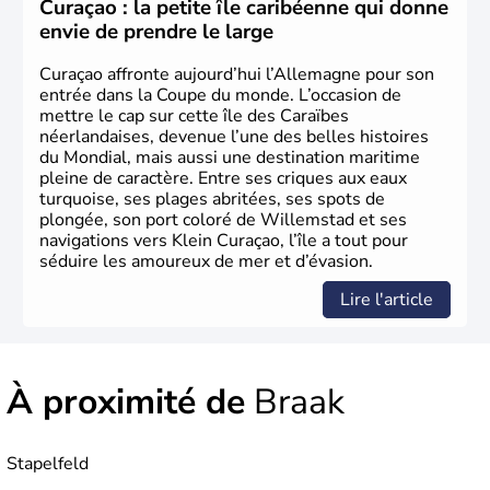
les domaines, des arts à la politique en passant par la
Curaçao : la petite île caribéenne qui donne
philosophie. Hertz, Gutenberg, Heidegger, Thomas Mann,
envie de prendre le large
Herman Hesse ou bien Hegel en font partie.
Curaçao affronte aujourd’hui l’Allemagne pour son
entrée dans la Coupe du monde. L’occasion de
mettre le cap sur cette île des Caraïbes
néerlandaises, devenue l’une des belles histoires
du Mondial, mais aussi une destination maritime
pleine de caractère. Entre ses criques aux eaux
turquoise, ses plages abritées, ses spots de
plongée, son port coloré de Willemstad et ses
navigations vers Klein Curaçao, l’île a tout pour
séduire les amoureux de mer et d’évasion.
Lire l'article
À proximité de
Braak
Stapelfeld