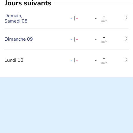
jours suivants
Demain,
-
-
|
-
-
Samedi 08
km/h
-
-
|
-
Dimanche 09
-
km/h
-
-
|
-
Lundi 10
-
km/h