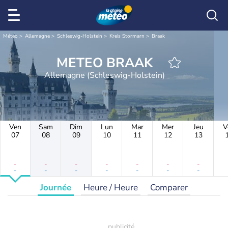
Météo
Allemagne
Schleswig-Holstein
Kreis Stormarn
Braak
METEO BRAAK
Allemagne (Schleswig-Holstein)
Ven
Sam
Dim
Lun
Mar
Mer
Jeu
V
07
08
09
10
11
12
13
-
-
-
-
-
-
-
-
-
-
-
-
-
-
Journée
Heure / Heure
Comparer