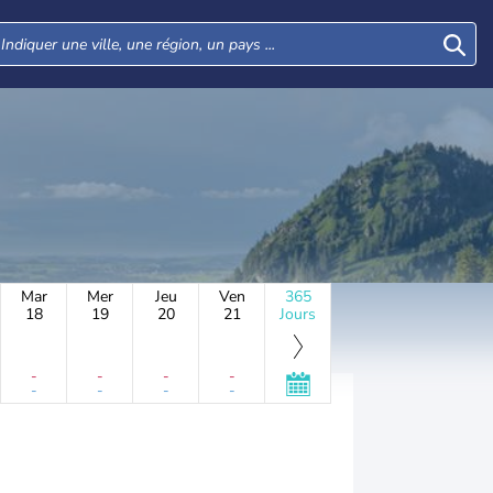
Mar
Mer
Jeu
Ven
365
18
19
20
21
Jours
-
-
-
-
-
-
-
-