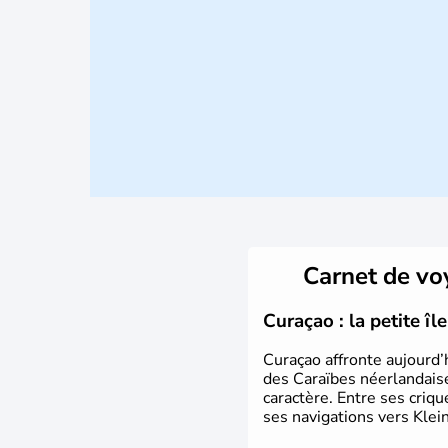
Carnet de v
Curaçao : la petite î
Curaçao affronte aujourd’
des Caraïbes néerlandaise
caractère. Entre ses criq
ses navigations vers Klein