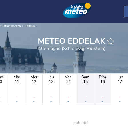
is Dithmarschen
Eddelak
METEO EDDELAK
Allemagne (Schleswig-Holstein)
un
Mar
Mer
Jeu
Ven
Sam
Dim
Lun
0
11
12
13
14
15
16
17
-
-
-
-
-
-
-
-
-
-
-
-
-
-
-
-