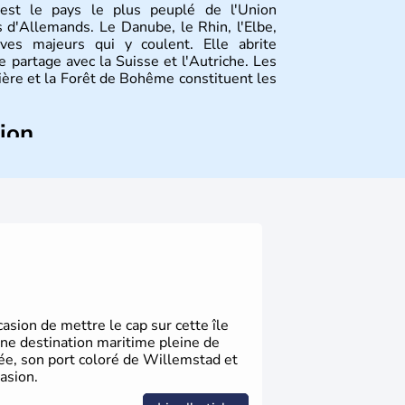
st le pays le plus peuplé de l'Union
 d'Allemands. Le Danube, le Rhin, l'Elbe,
ves majeurs qui y coulent. Elle abrite
 partage avec la Suisse et l'Autriche. Les
vière et la Forêt de Bohême constituent les
tion
ize régions appelées Länder, comme la
elles bénéficient d'une grande autonomie.
 noms qu'il a vu naître dans tous les
 en passant par la philosophie. Hertz,
n, Herman Hesse ou bien Hegel en font
sion de mettre le cap sur cette île
une destination maritime pleine de
gée, son port coloré de Willemstad et
asion.