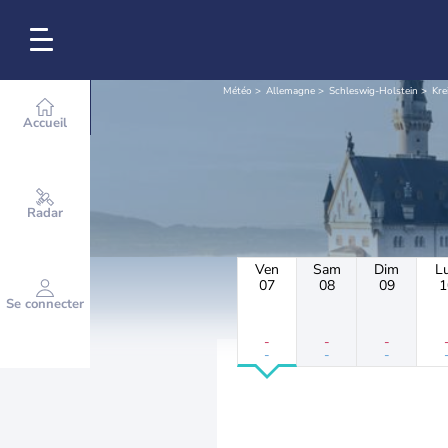
Météo
Allemagne
Schleswig-Holstein
Kre
Accueil
Radar
Ven
Sam
Dim
L
07
08
09
1
Se connecter
-
-
-
-
-
-