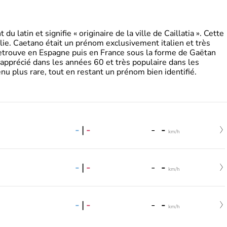
 latin et signifie « originaire de la ville de Caillatia ». Cette
lie. Caetano était un prénom exclusivement italien et très
retrouve en Espagne puis en France sous la forme de Gaëtan
 apprécié dans les années 60 et très populaire dans les
nu plus rare, tout en restant un prénom bien identifié.
-
|
-
-
-
km/h
-
|
-
-
-
km/h
-
|
-
-
-
km/h