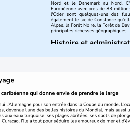
Nord et le Danemark au Nord. C'e
Européenne avec près de 83 millions
l'Oder sont quelques-uns des fleu
également le lac de Constance qu'elle
Alpes, la Forêt Noire, la Forêt de Ba
principales richesses géographiques.
Histoire et administra
L'Allemagne est constituée de se
Rhénanie, la Sarre ou la Saxe, lesqu
Le pays peut se targuer de grands
domaines, des arts à la politique
Gutenberg, Heidegger, Thomas Man
oyage
partie.
le caribéenne qui donne envie de prendre le large
hui l’Allemagne pour son entrée dans la Coupe du monde. L’occa
s, devenue l’une des belles histoires du Mondial, mais aussi 
ues aux eaux turquoise, ses plages abritées, ses spots de plon
 Curaçao, l’île a tout pour séduire les amoureux de mer et d’év