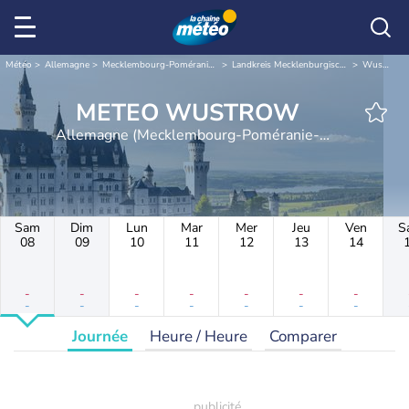
Météo
Allemagne
Mecklembourg-Poméranie-Occidentale
Landkreis Mecklenburgische Seenplatte
Wustrow
METEO WUSTROW
Allemagne (Mecklembourg-Poméranie-
Occidentale)
Sam
Dim
Lun
Mar
Mer
Jeu
Ven
S
08
09
10
11
12
13
14
-
-
-
-
-
-
-
-
-
-
-
-
-
-
Journée
Heure / Heure
Comparer