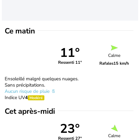
Ce matin
11°
Calme
Ressenti 11°
Rafales
15 km/h
Ensoleillé malgré quelques nuages.
Sans précipitations.
Aucun risque de pluie
Indice UV
4
Modéré
Cet après-midi
23°
Calme
Ressenti 27°