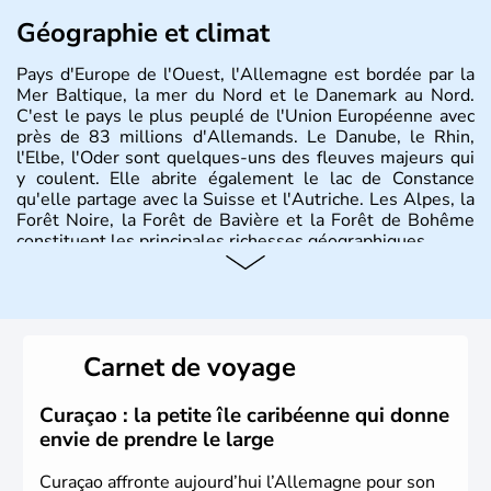
Géographie et climat
Pays d'Europe de l'Ouest, l'Allemagne est bordée par la
Mer Baltique, la mer du Nord et le Danemark au Nord.
C'est le pays le plus peuplé de l'Union Européenne avec
près de 83 millions d'Allemands. Le Danube, le Rhin,
l'Elbe, l'Oder sont quelques-uns des fleuves majeurs qui
y coulent. Elle abrite également le lac de Constance
qu'elle partage avec la Suisse et l'Autriche. Les Alpes, la
Forêt Noire, la Forêt de Bavière et la Forêt de Bohême
constituent les principales richesses géographiques.
Histoire et administration
L'Allemagne est constituée de seize régions appelées
Länder, comme la Rhénanie, la Sarre ou la Saxe,
Carnet de voyage
lesquelles bénéficient d'une grande autonomie. Le pays
peut se targuer de grands noms qu'il a vu naître dans tous
les domaines, des arts à la politique en passant par la
Curaçao : la petite île caribéenne qui donne
philosophie. Hertz, Gutenberg, Heidegger, Thomas Mann,
envie de prendre le large
Herman Hesse ou bien Hegel en font partie.
Curaçao affronte aujourd’hui l’Allemagne pour son