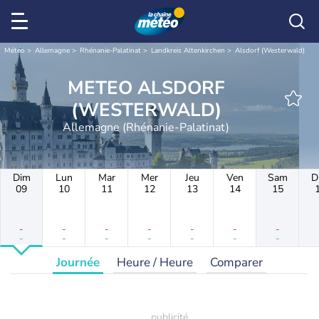
Météo
Allemagne
Rhénanie-Palatinat
Landkreis Altenkirchen
Alsdorf (Westerwald)
METEO ALSDORF
(WESTERWALD)
Allemagne (Rhénanie-Palatinat)
Dim
Lun
Mar
Mer
Jeu
Ven
Sam
D
09
10
11
12
13
14
15
-
-
-
-
-
-
-
-
-
-
-
-
-
-
Journée
Heure / Heure
Comparer