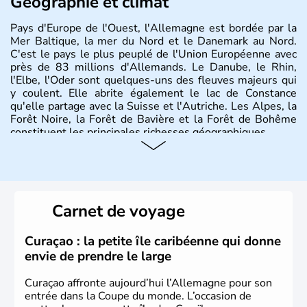
Géographie et climat
Pays d'Europe de l'Ouest, l'Allemagne est bordée par la
Mer Baltique, la mer du Nord et le Danemark au Nord.
C'est le pays le plus peuplé de l'Union Européenne avec
près de 83 millions d'Allemands. Le Danube, le Rhin,
l'Elbe, l'Oder sont quelques-uns des fleuves majeurs qui
y coulent. Elle abrite également le lac de Constance
qu'elle partage avec la Suisse et l'Autriche. Les Alpes, la
Forêt Noire, la Forêt de Bavière et la Forêt de Bohême
constituent les principales richesses géographiques.
Histoire et administration
L'Allemagne est constituée de seize régions appelées
Länder, comme la Rhénanie, la Sarre ou la Saxe,
Carnet de voyage
lesquelles bénéficient d'une grande autonomie. Le pays
peut se targuer de grands noms qu'il a vu naître dans tous
les domaines, des arts à la politique en passant par la
Curaçao : la petite île caribéenne qui donne
philosophie. Hertz, Gutenberg, Heidegger, Thomas Mann,
envie de prendre le large
Herman Hesse ou bien Hegel en font partie.
Curaçao affronte aujourd’hui l’Allemagne pour son
entrée dans la Coupe du monde. L’occasion de