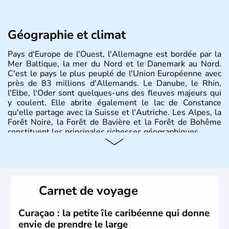
Géographie et climat
Pays d'Europe de l'Ouest, l'Allemagne est bordée par la
Mer Baltique, la mer du Nord et le Danemark au Nord.
C'est le pays le plus peuplé de l'Union Européenne avec
près de 83 millions d'Allemands. Le Danube, le Rhin,
l'Elbe, l'Oder sont quelques-uns des fleuves majeurs qui
y coulent. Elle abrite également le lac de Constance
qu'elle partage avec la Suisse et l'Autriche. Les Alpes, la
Forêt Noire, la Forêt de Bavière et la Forêt de Bohême
constituent les principales richesses géographiques.
Histoire et administration
L'Allemagne est constituée de seize régions appelées
Länder, comme la Rhénanie, la Sarre ou la Saxe,
Carnet de voyage
lesquelles bénéficient d'une grande autonomie. Le pays
peut se targuer de grands noms qu'il a vu naître dans tous
les domaines, des arts à la politique en passant par la
Curaçao : la petite île caribéenne qui donne
philosophie. Hertz, Gutenberg, Heidegger, Thomas Mann,
envie de prendre le large