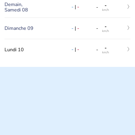
Demain,
-
-
|
-
-
Samedi 08
km/h
-
-
|
-
Dimanche 09
-
km/h
-
-
|
-
Lundi 10
-
km/h