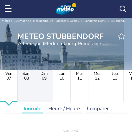
Météo
Allemagne
Mecklembourg-Poméranie-Occidentale
Landkreis Rostock
Stubbendorf
METEO STUBBENDORF
Allemagne (Mecklembourg-Poméranie-
Occidentale)
Ven
Sam
Dim
Lun
Mar
Mer
Jeu
V
07
08
09
10
11
12
13
-
-
-
-
-
-
-
-
-
-
-
-
-
-
Journée
Heure / Heure
Comparer