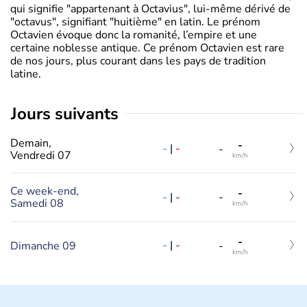
qui signifie "appartenant à Octavius", lui-même dérivé de
"octavus", signifiant "huitième" en latin. Le prénom
Octavien évoque donc la romanité, l’empire et une
certaine noblesse antique. Ce prénom Octavien est rare
de nos jours, plus courant dans les pays de tradition
latine.
jours suivants
Demain,
-
-
|
-
-
Vendredi 07
km/h
Ce week-end,
-
-
|
-
-
Samedi 08
km/h
-
-
|
-
Dimanche 09
-
km/h