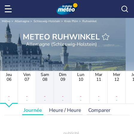
Météo
Allemagne
Schleswig-Holstein
Kreis Plön
Ruhwinkel
METEO RUHWINKEL
Allemagne (Schleswig-Holstein)
Jeu
Ven
Sam
Dim
Lun
Mar
Mer
J
06
07
08
09
10
11
12
-
-
-
-
-
-
-
-
-
-
-
-
-
-
Journée
Heure / Heure
Comparer