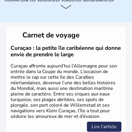
constituent les principales richesses géographiques.
Histoire et administration
L'Allemagne est constituée de seize régions appelées
Länder, comme la Rhénanie, la Sarre ou la Saxe,
Carnet de voyage
lesquelles bénéficient d'une grande autonomie. Le pays
peut se targuer de grands noms qu'il a vu naître dans tous
les domaines, des arts à la politique en passant par la
Curaçao : la petite île caribéenne qui donne
philosophie. Hertz, Gutenberg, Heidegger, Thomas Mann,
envie de prendre le large
Herman Hesse ou bien Hegel en font partie.
Curaçao affronte aujourd’hui l’Allemagne pour son
entrée dans la Coupe du monde. L’occasion de
mettre le cap sur cette île des Caraïbes
néerlandaises, devenue l’une des belles histoires
du Mondial, mais aussi une destination maritime
pleine de caractère. Entre ses criques aux eaux
turquoise, ses plages abritées, ses spots de
plongée, son port coloré de Willemstad et ses
navigations vers Klein Curaçao, l’île a tout pour
séduire les amoureux de mer et d’évasion.
Lire l'article