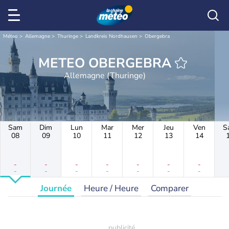
Météo
Allemagne
Thuringe
Landkreis Nordhausen
Obergebra
METEO OBERGEBRA
Allemagne (Thuringe)
Sam
Dim
Lun
Mar
Mer
Jeu
Ven
S
08
09
10
11
12
13
14
-
-
-
-
-
-
-
-
-
-
-
-
-
-
Journée
Heure / Heure
Comparer