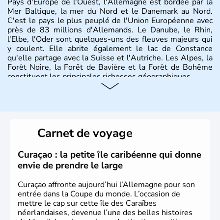
Pays d'Europe de l'Ouest, l'Allemagne est bordée par la
Mer Baltique, la mer du Nord et le Danemark au Nord.
C'est le pays le plus peuplé de l'Union Européenne avec
près de 83 millions d'Allemands. Le Danube, le Rhin,
l'Elbe, l'Oder sont quelques-uns des fleuves majeurs qui
y coulent. Elle abrite également le lac de Constance
qu'elle partage avec la Suisse et l'Autriche. Les Alpes, la
Forêt Noire, la Forêt de Bavière et la Forêt de Bohême
constituent les principales richesses géographiques.
Histoire et administration
L'Allemagne est constituée de seize régions appelées
Länder, comme la Rhénanie, la Sarre ou la Saxe,
Carnet de voyage
lesquelles bénéficient d'une grande autonomie. Le pays
peut se targuer de grands noms qu'il a vu naître dans tous
les domaines, des arts à la politique en passant par la
Curaçao : la petite île caribéenne qui donne
philosophie. Hertz, Gutenberg, Heidegger, Thomas Mann,
envie de prendre le large
Herman Hesse ou bien Hegel en font partie.
Curaçao affronte aujourd’hui l’Allemagne pour son
entrée dans la Coupe du monde. L’occasion de
mettre le cap sur cette île des Caraïbes
néerlandaises, devenue l’une des belles histoires