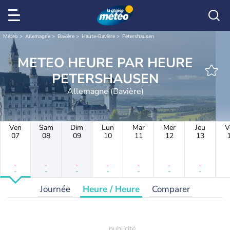
Météo
Allemagne
Bavière
Haute-Bavière
Petershausen
METEO HEURE PAR HEURE
PETERSHAUSEN
Allemagne (Bavière)
Ven
Sam
Dim
Lun
Mar
Mer
Jeu
V
07
08
09
10
11
12
13
-
-
-
-
-
-
-
-
-
-
-
-
-
-
Journée
Heure / Heure
Comparer