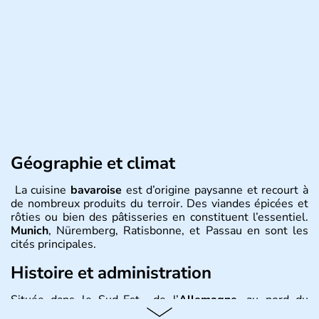
Géographie et climat
La cuisine
bavaroise
est d’origine paysanne et recourt à
de nombreux produits du terroir. Des viandes épicées et
rôties ou bien des pâtisseries en constituent l’essentiel.
Munich
, Nüremberg, Ratisbonne, et Passau en sont les
cités principales.
Histoire et administration
Située dans le Sud-Est de l’
Allemagne
, au nord du
Danube
, la
Bavière
fait partie des seize
Länder
. La