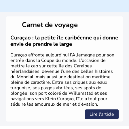
population y est supérieure à 6 millions et parle
l’allemand, langue officielle, mais aussi le dialecte
local, le
bavarois
. Contrairement au Nord de l’Allemagne,
le sud du pays est largement catholique et plutôt
Carnet de voyage
conservateur.
Curaçao : la petite île caribéenne qui donne
envie de prendre le large
Curaçao affronte aujourd’hui l’Allemagne pour son
entrée dans la Coupe du monde. L’occasion de
mettre le cap sur cette île des Caraïbes
néerlandaises, devenue l’une des belles histoires
du Mondial, mais aussi une destination maritime
pleine de caractère. Entre ses criques aux eaux
turquoise, ses plages abritées, ses spots de
plongée, son port coloré de Willemstad et ses
navigations vers Klein Curaçao, l’île a tout pour
séduire les amoureux de mer et d’évasion.
Lire l'article