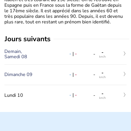
Espagne puis en France sous la forme de Gaëtan depuis
le 17ème siècle. Il est apprécié dans les années 60 et
très populaire dans les années 90. Depuis, il est devenu
plus rare, tout en restant un prénom bien identifié.
jours suivants
Demain,
-
-
|
-
-
Samedi 08
km/h
-
-
|
-
Dimanche 09
-
km/h
-
-
|
-
Lundi 10
-
km/h