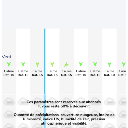
Vent
Calme
Calme
Calme
Calme
Calme
Calme
Calme
Calme
Calm
Raf. 10
Raf. 10
Raf. 15
Raf. 15
Raf. 15
Raf. 10
Raf. 10
Raf. 10
Raf. 1
Ces paramètres sont réservés aux abonnés.
50%
50%
50%
50%
50%
50%
50%
50%
50%
Il vous reste 50% à découvrir:
Quantité de précipitations, couverture nuageuse, indice de
30%
30%
30%
30%
30%
30%
30%
30%
30%
luminosité, indice UV, humidité de l'air, pression
atmosphérique et visibilité.