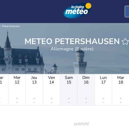
Petershausen
METEO PETERSHAUSEN
Allemagne (Bavière)
ar
Mer
Jeu
Ven
Sam
Dim
Lun
Mar
1
12
13
14
15
16
17
18
-
-
-
-
-
-
-
-
-
-
-
-
-
-
-
-