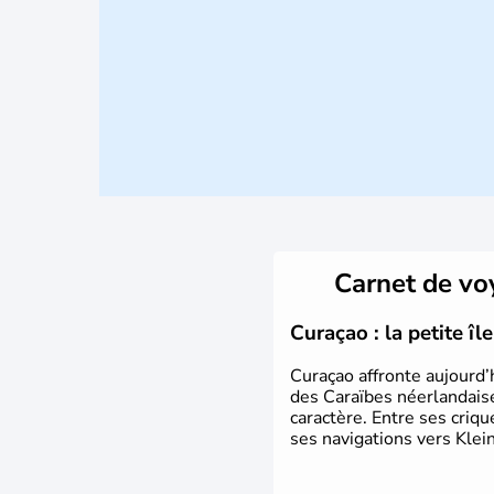
Carnet de v
Curaçao : la petite î
Curaçao affronte aujourd’
des Caraïbes néerlandaise
caractère. Entre ses criq
ses navigations vers Klein