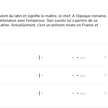
t du latin et signifie le maître, le chef. A l’époque romaine,
partenance avec l’empereur. Son succès lui a permis de se
latine. Actuellement, c’est un prénom mixte en France et
-
|
-
-
-
km/h
-
|
-
-
-
km/h
-
|
-
-
-
km/h