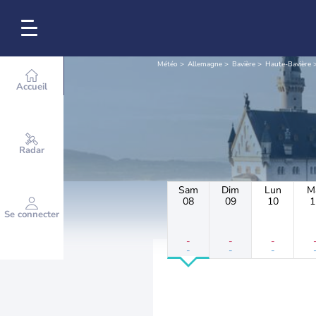
Météo
Allemagne
Bavière
Haute-Bavière
Accueil
Radar
Sam
Dim
Lun
M
08
09
10
1
Se connecter
-
-
-
-
-
-