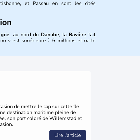
tisbonne, et Passau en sont les cités
tion
agne
, au nord du
Danube
, la
Bavière
fait
on y est supérieure à 6 millions et parle
is aussi le dialecte local, le
bavarois
.
, le sud du pays est largement catholique
sion de mettre le cap sur cette île
une destination maritime pleine de
gée, son port coloré de Willemstad et
asion.
Lire l'article