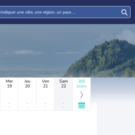
Mer
Jeu
Ven
Sam
365
19
20
21
22
Jours
-
-
-
-
-
-
-
-