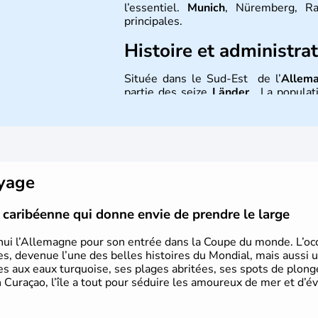
l’essentiel.
Munich
, Nüremberg, Ra
principales.
Histoire et administra
Située dans le Sud-Est de l’
Allem
partie des seize
Länder
. La populati
l’allemand, langue officielle, ma
Contrairement au Nord de l’Allemagne
et plutôt conservateur.
oyage
le caribéenne qui donne envie de prendre le large
hui l’Allemagne pour son entrée dans la Coupe du monde. L’occa
s, devenue l’une des belles histoires du Mondial, mais aussi 
ues aux eaux turquoise, ses plages abritées, ses spots de plon
 Curaçao, l’île a tout pour séduire les amoureux de mer et d’év