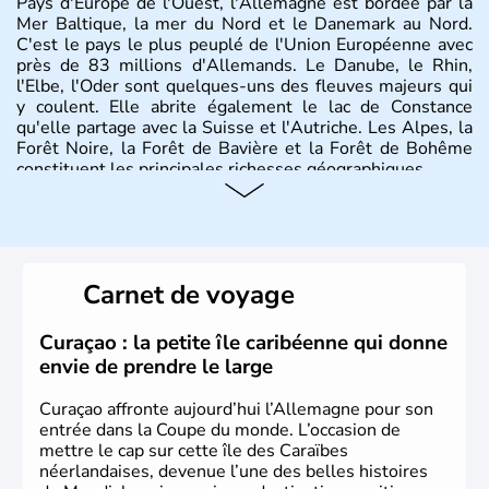
Pays d'Europe de l'Ouest, l'Allemagne est bordée par la
Mer Baltique, la mer du Nord et le Danemark au Nord.
C'est le pays le plus peuplé de l'Union Européenne avec
près de 83 millions d'Allemands. Le Danube, le Rhin,
l'Elbe, l'Oder sont quelques-uns des fleuves majeurs qui
y coulent. Elle abrite également le lac de Constance
qu'elle partage avec la Suisse et l'Autriche. Les Alpes, la
Forêt Noire, la Forêt de Bavière et la Forêt de Bohême
constituent les principales richesses géographiques.
Histoire et administration
L'Allemagne est constituée de seize régions appelées
Länder, comme la Rhénanie, la Sarre ou la Saxe,
Carnet de voyage
lesquelles bénéficient d'une grande autonomie. Le pays
peut se targuer de grands noms qu'il a vu naître dans tous
les domaines, des arts à la politique en passant par la
Curaçao : la petite île caribéenne qui donne
philosophie. Hertz, Gutenberg, Heidegger, Thomas Mann,
envie de prendre le large
Herman Hesse ou bien Hegel en font partie.
Curaçao affronte aujourd’hui l’Allemagne pour son
entrée dans la Coupe du monde. L’occasion de
mettre le cap sur cette île des Caraïbes
néerlandaises, devenue l’une des belles histoires