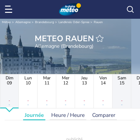
Météo
Allemagne
Brandebourg
Landkreis Oder-Spree
Rauen
METEO RAUEN
Allemagne (Brandebourg)
Dim
Lun
Mar
Mer
Jeu
Ven
Sam
D
09
10
11
12
13
14
15
-
-
-
-
-
-
-
-
-
-
-
-
-
-
Journée
Heure / Heure
Comparer