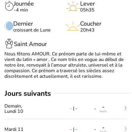
Journée
Lever
-4 min
05h35
Dernier
Coucher
croissant de Lune
20h43
Saint Amour
Nous fêtons AMOUR. Ce prénom parle de lui-même et
vient du latin « amor . Ce nom très en vogue au début de
notre ère, renvoyait à l’amour altruiste, universel et à la
compassion. Ce prénom a traversé les siècles assez
discrètement et actuellement, il est rarissime.
jours suivants
Demain,
-
-
|
-
-
Lundi 10
km/h
-
-
|
-
Mardi 11
-