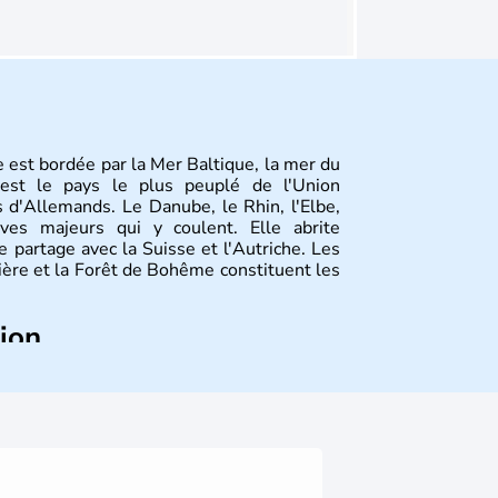
 est bordée par la Mer Baltique, la mer du
st le pays le plus peuplé de l'Union
 d'Allemands. Le Danube, le Rhin, l'Elbe,
ves majeurs qui y coulent. Elle abrite
 partage avec la Suisse et l'Autriche. Les
vière et la Forêt de Bohême constituent les
tion
ize régions appelées Länder, comme la
elles bénéficient d'une grande autonomie.
 noms qu'il a vu naître dans tous les
 en passant par la philosophie. Hertz,
n, Herman Hesse ou bien Hegel en font