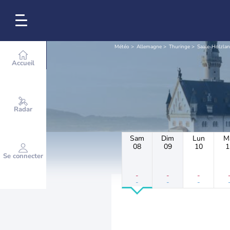
Météo
Allemagne
Thuringe
Saale-Holzlan
Accueil
Radar
Sam
Dim
Lun
M
08
09
10
1
Se connecter
-
-
-
-
-
-