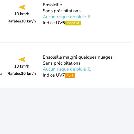
Ensoleillé.
Sans précipitations.
10 km/h
Aucun risque de pluie
Rafales
30 km/h
Indice UV
5
Modéré
Ensoleillé malgré quelques nuages.
Sans précipitations.
10 km/h
Aucun risque de pluie
Rafales
30 km/h
du
Indice UV
7
Fort