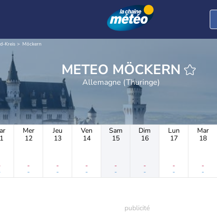
d-Kreis
Möckern
METEO MÖCKERN
Allemagne (Thuringe)
ar
Mer
Jeu
Ven
Sam
Dim
Lun
Mar
1
12
13
14
15
16
17
18
-
-
-
-
-
-
-
-
-
-
-
-
-
-
-
-