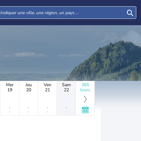
Mer
Jeu
Ven
Sam
365
19
20
21
22
Jours
-
-
-
-
-
-
-
-