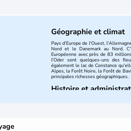
Géographie et climat
Pays d'Europe de l'Ouest, l'Allemagne
Nord et le Danemark au Nord. C'e
Européenne avec près de 83 millions
l'Oder sont quelques-uns des fleu
également le lac de Constance qu'elle
Alpes, la Forêt Noire, la Forêt de Ba
principales richesses géographiques.
Histoire et administra
L'Allemagne est constituée de se
Rhénanie, la Sarre ou la Saxe, lesqu
Le pays peut se targuer de grands
domaines, des arts à la politique
Gutenberg, Heidegger, Thomas Man
oyage
partie.