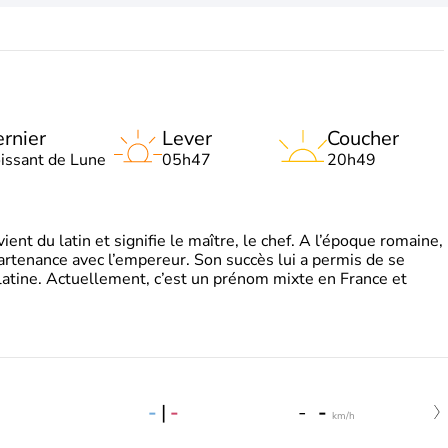
rnier
Lever
Coucher
oissant de Lune
05h47
20h49
t du latin et signifie le maître, le chef. A l’époque romaine,
partenance avec l’empereur. Son succès lui a permis de se
latine. Actuellement, c’est un prénom mixte en France et
-
|
-
-
-
km/h