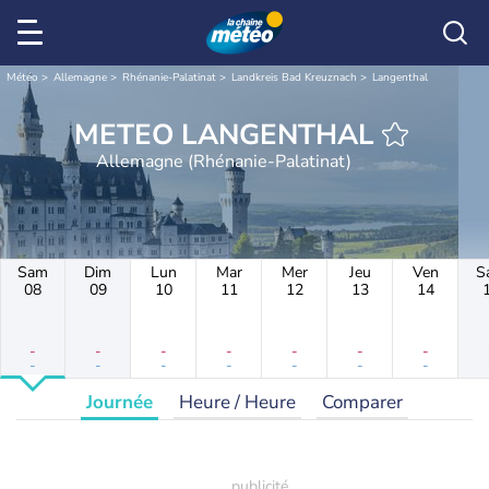
Météo
Allemagne
Rhénanie-Palatinat
Landkreis Bad Kreuznach
Langenthal
METEO LANGENTHAL
Allemagne (Rhénanie-Palatinat)
Sam
Dim
Lun
Mar
Mer
Jeu
Ven
S
08
09
10
11
12
13
14
-
-
-
-
-
-
-
-
-
-
-
-
-
-
Journée
Heure / Heure
Comparer