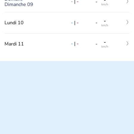
-
|
-
-
Dimanche 09
km/h
-
-
|
-
Lundi 10
-
km/h
-
-
|
-
Mardi 11
-
km/h