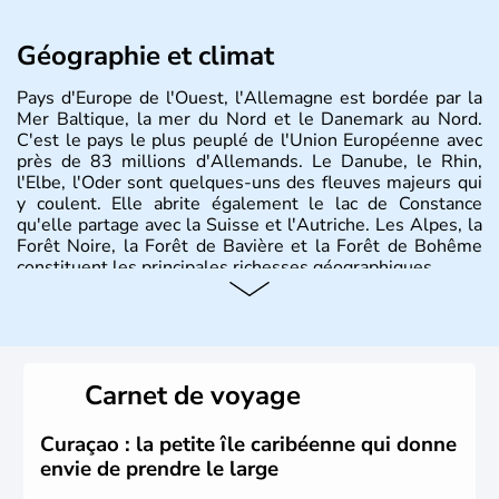
Géographie et climat
Pays d'Europe de l'Ouest, l'Allemagne est bordée par la
Mer Baltique, la mer du Nord et le Danemark au Nord.
C'est le pays le plus peuplé de l'Union Européenne avec
près de 83 millions d'Allemands. Le Danube, le Rhin,
l'Elbe, l'Oder sont quelques-uns des fleuves majeurs qui
y coulent. Elle abrite également le lac de Constance
qu'elle partage avec la Suisse et l'Autriche. Les Alpes, la
Forêt Noire, la Forêt de Bavière et la Forêt de Bohême
constituent les principales richesses géographiques.
Histoire et administration
L'Allemagne est constituée de seize régions appelées
Länder, comme la Rhénanie, la Sarre ou la Saxe,
Carnet de voyage
lesquelles bénéficient d'une grande autonomie. Le pays
peut se targuer de grands noms qu'il a vu naître dans tous
les domaines, des arts à la politique en passant par la
Curaçao : la petite île caribéenne qui donne
philosophie. Hertz, Gutenberg, Heidegger, Thomas Mann,
envie de prendre le large
Herman Hesse ou bien Hegel en font partie.