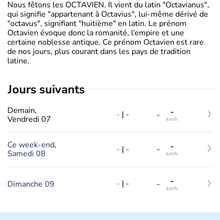
Nous fêtons les OCTAVIEN. Il vient du latin "Octavianus",
qui signifie "appartenant à Octavius", lui-même dérivé de
"octavus", signifiant "huitième" en latin. Le prénom
Octavien évoque donc la romanité, l’empire et une
certaine noblesse antique. Ce prénom Octavien est rare
de nos jours, plus courant dans les pays de tradition
latine.
jours suivants
Demain,
-
-
|
-
-
Vendredi 07
km/h
Ce week-end,
-
-
|
-
-
Samedi 08
km/h
-
-
|
-
Dimanche 09
-
km/h