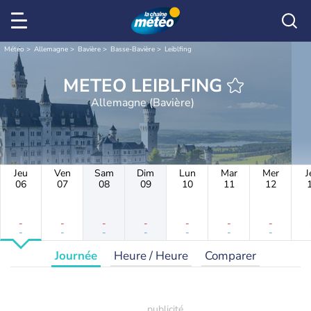
Météo
Allemagne
Bavière
Basse-Bavière
Leiblfing
METEO LEIBLFING
Allemagne (Bavière)
Jeu
Ven
Sam
Dim
Lun
Mar
Mer
J
06
07
08
09
10
11
12
-
-
-
-
-
-
-
-
-
-
-
-
-
-
Journée
Heure / Heure
Comparer