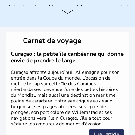
Située dans le Sud-Est de l’
Allemagne
, au nord du
Danube
, la
Bavière
fait partie des seize
Länder
. La
population y est supérieure à 6 millions et parle
l’allemand, langue officielle, mais aussi le dialecte
local, le
bavarois
. Contrairement au Nord de l’Allemagne,
le sud du pays est largement catholique et plutôt
Carnet de voyage
conservateur.
Curaçao : la petite île caribéenne qui donne
envie de prendre le large
Curaçao affronte aujourd’hui l’Allemagne pour son
entrée dans la Coupe du monde. L’occasion de
mettre le cap sur cette île des Caraïbes
néerlandaises, devenue l’une des belles histoires
du Mondial, mais aussi une destination maritime
pleine de caractère. Entre ses criques aux eaux
turquoise, ses plages abritées, ses spots de
plongée, son port coloré de Willemstad et ses
navigations vers Klein Curaçao, l’île a tout pour
séduire les amoureux de mer et d’évasion.
Lire l'article