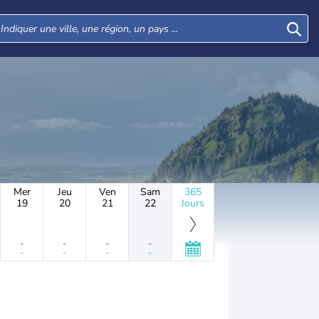
Mer
Jeu
Ven
Sam
365
19
20
21
22
Jours
-
-
-
-
-
-
-
-