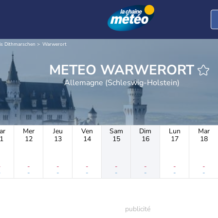
is Dithmarschen
Warwerort
METEO WARWERORT
Allemagne (Schleswig-Holstein)
ar
Mer
Jeu
Ven
Sam
Dim
Lun
Mar
1
12
13
14
15
16
17
18
-
-
-
-
-
-
-
-
-
-
-
-
-
-
-
-