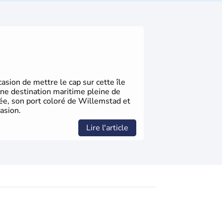
elles bénéficient d'une grande autonomie.
 noms qu'il a vu naître dans tous les
 en passant par la philosophie. Hertz,
n, Herman Hesse ou bien Hegel en font
sion de mettre le cap sur cette île
une destination maritime pleine de
gée, son port coloré de Willemstad et
asion.
Lire l'article