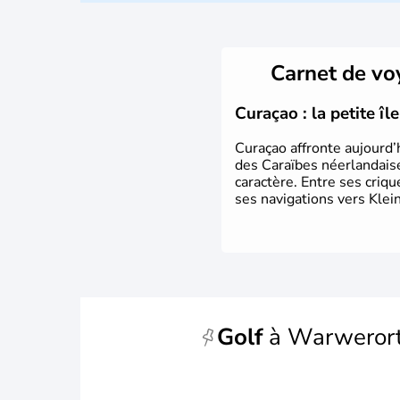
Carnet de v
Curaçao : la petite î
Curaçao affronte aujourd’
des Caraïbes néerlandaise
caractère. Entre ses criq
ses navigations vers Klein
Golf
à Warweror