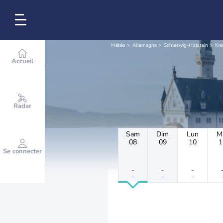
Météo
Allemagne
Schleswig-Holstein
Kre
Accueil
Radar
Sam
Dim
Lun
M
08
09
10
1
Se connecter
-
-
-
-
-
-