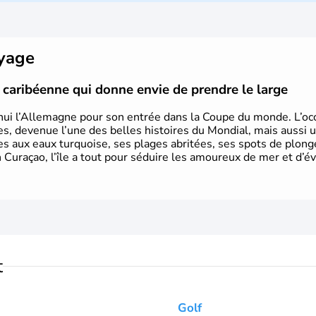
Rhénanie, la Sarre ou la Saxe, lesqu
Le pays peut se targuer de grands
domaines, des arts à la politique
Gutenberg, Heidegger, Thomas Man
oyage
partie.
le caribéenne qui donne envie de prendre le large
hui l’Allemagne pour son entrée dans la Coupe du monde. L’occa
s, devenue l’une des belles histoires du Mondial, mais aussi 
ues aux eaux turquoise, ses plages abritées, ses spots de plon
 Curaçao, l’île a tout pour séduire les amoureux de mer et d’év
t
Golf