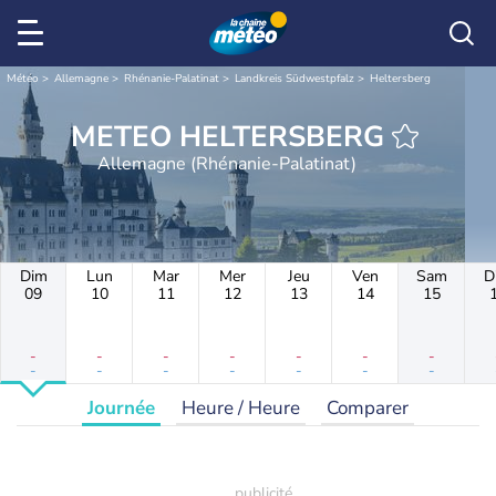
Météo
Allemagne
Rhénanie-Palatinat
Landkreis Südwestpfalz
Heltersberg
METEO HELTERSBERG
Allemagne (Rhénanie-Palatinat)
Dim
Lun
Mar
Mer
Jeu
Ven
Sam
D
09
10
11
12
13
14
15
-
-
-
-
-
-
-
-
-
-
-
-
-
-
Journée
Heure / Heure
Comparer