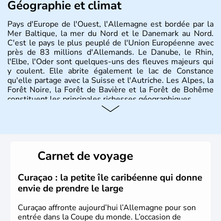
Géographie et climat
Pays d'Europe de l'Ouest, l'Allemagne est bordée par la
Mer Baltique, la mer du Nord et le Danemark au Nord.
C'est le pays le plus peuplé de l'Union Européenne avec
près de 83 millions d'Allemands. Le Danube, le Rhin,
l'Elbe, l'Oder sont quelques-uns des fleuves majeurs qui
y coulent. Elle abrite également le lac de Constance
qu'elle partage avec la Suisse et l'Autriche. Les Alpes, la
Forêt Noire, la Forêt de Bavière et la Forêt de Bohême
constituent les principales richesses géographiques.
Histoire et administration
L'Allemagne est constituée de seize régions appelées
Länder, comme la Rhénanie, la Sarre ou la Saxe,
Carnet de voyage
lesquelles bénéficient d'une grande autonomie. Le pays
peut se targuer de grands noms qu'il a vu naître dans tous
les domaines, des arts à la politique en passant par la
Curaçao : la petite île caribéenne qui donne
philosophie. Hertz, Gutenberg, Heidegger, Thomas Mann,
envie de prendre le large
Herman Hesse ou bien Hegel en font partie.
Curaçao affronte aujourd’hui l’Allemagne pour son
entrée dans la Coupe du monde. L’occasion de