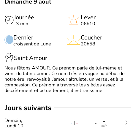
Dimanche 9 août
Journée
Lever
-3 min
06h10
Dernier
Coucher
croissant de Lune
20h58
Saint Amour
Nous fêtons AMOUR. Ce prénom parle de lui-même et
vient du latin « amor . Ce nom très en vogue au début de
notre ère, renvoyait à l’amour altruiste, universel et à la
compassion. Ce prénom a traversé les siècles assez
discrètement et actuellement, il est rarissime.
jours suivants
Demain,
-
-
|
-
-
Lundi 10
km/h