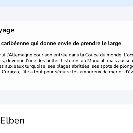
L'Allemagne est constituée de se
Rhénanie, la Sarre ou la Saxe, lesqu
Le pays peut se targuer de grands
domaines, des arts à la politique
Gutenberg, Heidegger, Thomas Man
oyage
partie.
le caribéenne qui donne envie de prendre le large
hui l’Allemagne pour son entrée dans la Coupe du monde. L’occa
s, devenue l’une des belles histoires du Mondial, mais aussi 
ues aux eaux turquoise, ses plages abritées, ses spots de plon
 Curaçao, l’île a tout pour séduire les amoureux de mer et d’év
Elben