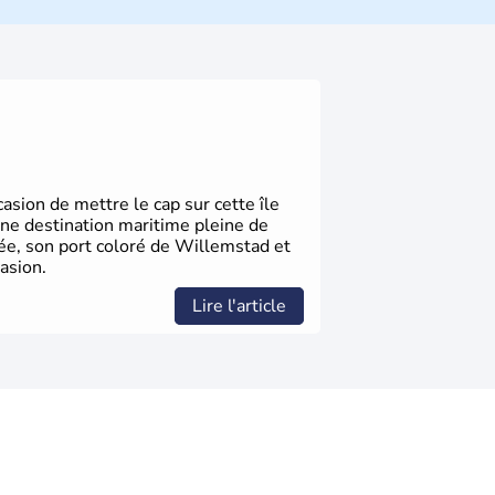
ize régions appelées Länder, comme la
elles bénéficient d'une grande autonomie.
 noms qu'il a vu naître dans tous les
 en passant par la philosophie. Hertz,
n, Herman Hesse ou bien Hegel en font
sion de mettre le cap sur cette île
une destination maritime pleine de
gée, son port coloré de Willemstad et
asion.
Lire l'article