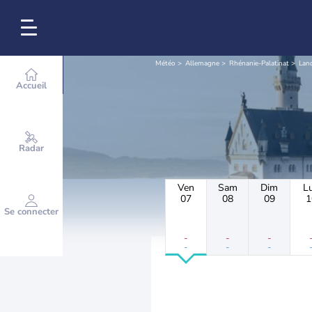
Météo
Allemagne
Rhénanie-Palatinat
Land
Accueil
Radar
Ven
Sam
Dim
L
07
08
09
1
Se connecter
-
-
-
-
-
-