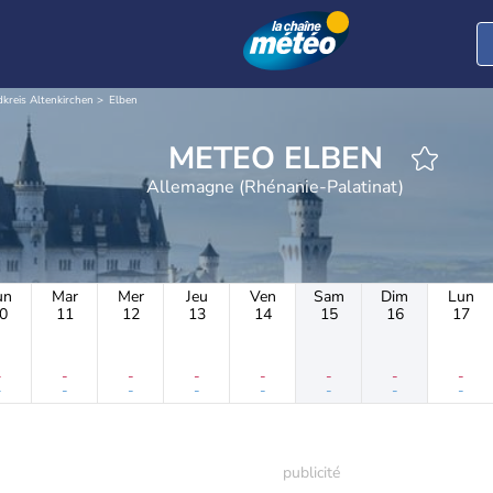
kreis Altenkirchen
Elben
METEO ELBEN
Allemagne (Rhénanie-Palatinat)
un
Mar
Mer
Jeu
Ven
Sam
Dim
Lun
0
11
12
13
14
15
16
17
-
-
-
-
-
-
-
-
-
-
-
-
-
-
-
-