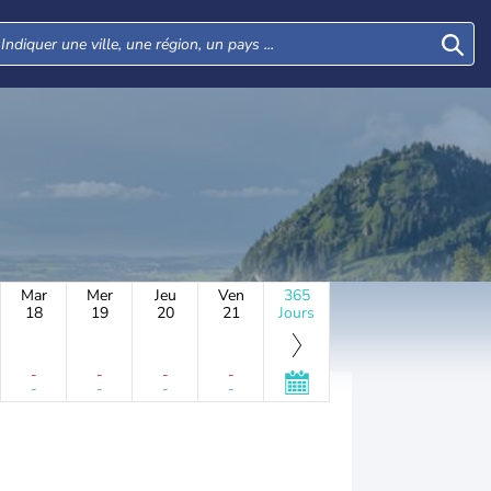
Mar
Mer
Jeu
Ven
365
18
19
20
21
Jours
-
-
-
-
-
-
-
-